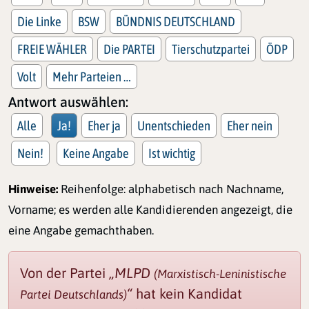
Die Linke
BSW
BÜNDNIS DEUTSCHLAND
FREIE WÄHLER
Die PARTEI
Tierschutzpartei
ÖDP
Volt
Mehr Parteien …
Antwort auswählen:
Alle
Ja!
Eher ja
Unentschieden
Eher nein
Nein!
Keine Angabe
Ist wichtig
Hinweise:
Reihenfolge: alphabetisch nach Nachname,
Vorname; es werden alle Kandidierenden angezeigt, die
eine Angabe gemachthaben.
Von der Partei
„MLPD
(Marxistisch-Leninistische
“
hat kein Kandidat
Partei Deutschlands)