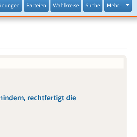
inungen
Parteien
Wahlkreise
Suche
Mehr …
indern, rechtfertigt die