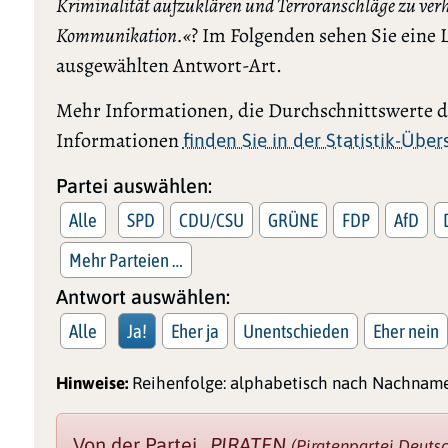
Kriminalität aufzuklären und Terroranschläge zu verh
Kommunikation.«
? Im Folgenden sehen Sie eine L
ausgewählten Antwort-Art.
Mehr Informationen, die Durchschnittswerte de
Informationen
finden Sie in der Statistik-Übe
Partei auswählen:
Alle
SPD
CDU/CSU
GRÜNE
FDP
AfD
Mehr Parteien …
Antwort auswählen:
Alle
Ja!
Eher ja
Unentschieden
Eher nein
Hinweise:
Reihenfolge: alphabetisch nach Nachname
Von der Partei
„PIRATEN
(Piratenpartei Deuts