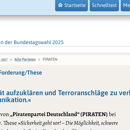
Startseite
Schnelltest
Me
en der Bundestagswahl 2025
PIRATEN
 vor!
Alle Parteien
 Forderung/These
ät aufzuklären und Terroranschläge zu verh
ikation.«
 von
„Piratenpartei Deutschland“ (PIRATEN)
bei
. These
»Sicherheit geht vor! – Die Möglichkeit, schwere