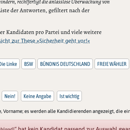
indern, rechtfertigt die anlasslose Überwachung von
iste der Antworten, gefiltert nach der
r Kandidaten pro Partei und viele weitere
rsicht zur These
»Sicherheit geht vor!«
Die Linke
BSW
BÜNDNIS DEUTSCHLAND
FREIE WÄHLER
Nein!
Keine Angabe
Ist wichtig
, Vorname; es werden alle Kandidierenden angezeigt, die e
“
hat kein Kandidat passend zur Auswahl gean
chland)