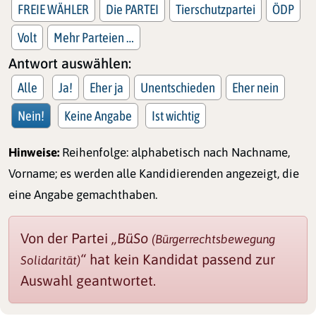
FREIE WÄHLER
Die PARTEI
Tierschutzpartei
ÖDP
Volt
Mehr Parteien …
Antwort auswählen:
Alle
Ja!
Eher ja
Unentschieden
Eher nein
Nein!
Keine Angabe
Ist wichtig
Hinweise:
Reihenfolge: alphabetisch nach Nachname,
Vorname; es werden alle Kandidierenden angezeigt, die
eine Angabe gemachthaben.
Von der Partei
„BüSo
(Bürgerrechtsbewegung
“
hat kein Kandidat passend zur
Solidarität)
Auswahl geantwortet.