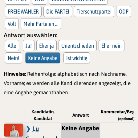
FREIE WÄHLER
Die PARTEI
Tierschutzpartei
ÖDP
Volt
Mehr Parteien …
Antwort auswählen:
Alle
Ja!
Eher ja
Unentschieden
Eher nein
Nein!
Keine Angabe
Ist wichtig
Hinweise:
Reihenfolge: alphabetisch nach Nachname,
Vorname; es werden alle Kandidierenden angezeigt, die
eine Angabe gemachthaben.
Kandidatin,
Kommentar/Begr
Antwort
Kandidat
(optional)
Keine Angabe
Lu