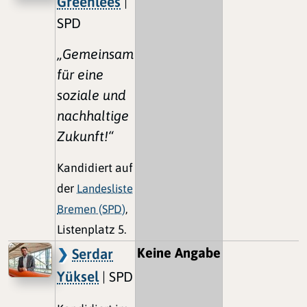
Greenlees
|
SPD
„Gemeinsam
für eine
soziale und
nachhaltige
Zukunft!“
Kandidiert auf
der
Landesliste
Bremen (SPD)
,
Listenplatz 5.
Keine Angabe
Serdar
Yüksel
| SPD