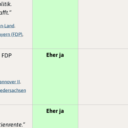
litik.
fft.“
n-Land
.
ayern (FDP)
,
Eher ja
| FDP
annover II
.
iedersachsen
Eher ja
tienrente.“