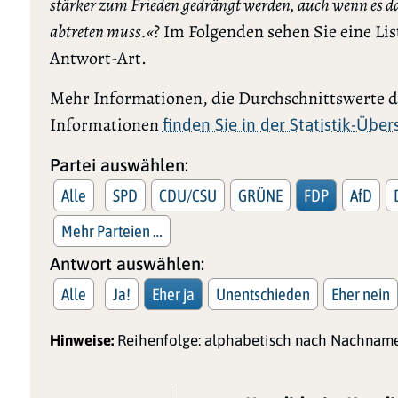
stärker zum Frieden gedrängt werden, auch wenn es da
abtreten muss.«
? Im Folgenden sehen Sie eine Lis
Antwort-Art.
Mehr Informationen, die Durchschnittswerte de
Informationen
finden Sie in der Statistik-Übe
Partei auswählen:
Alle
SPD
CDU/CSU
GRÜNE
FDP
AfD
Mehr Parteien …
Antwort auswählen:
Alle
Ja!
Eher ja
Unentschieden
Eher nein
Hinweise:
Reihenfolge: alphabetisch nach Nachname