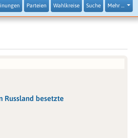
inungen
Parteien
Wahlkreise
Suche
Mehr …
n Russland besetzte