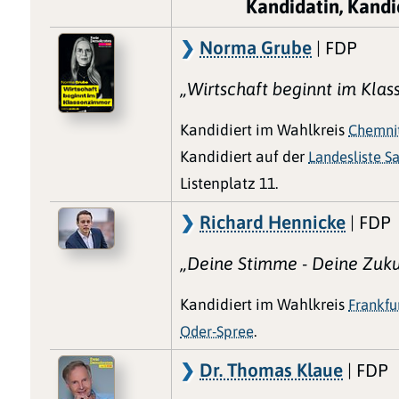
Kandidatin, Kandi
Norma Grube
| FDP
„Wirtschaft beginnt im Kla
Kandidiert im Wahlkreis
Chemni
Kandidiert auf der
Landesliste S
Listenplatz 11.
Richard Hennicke
| FDP
„Deine Stimme - Deine Zuku
Kandidiert im Wahlkreis
Frankfu
Oder-Spree
.
Dr. Thomas Klaue
| FDP