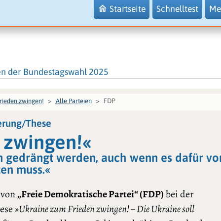
Startseite
Schnelltest
Me
en der Bundestagswahl 2025
FDP
rieden zwingen!
Alle Parteien
erung/These
 zwingen!«
en gedrängt werden, auch wenn es dafür vo
ten muss.«
 von
„Freie Demokratische Partei“ (FDP)
bei der
hese
»Ukraine zum Frieden zwingen! – Die Ukraine soll