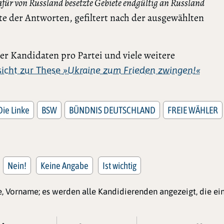
für von Russland besetzte Gebiete endgültig an Russland
te der Antworten, gefiltert nach der ausgewählten
r Kandidaten pro Partei und viele weitere
rsicht zur These
»Ukraine zum Frieden zwingen!«
Die Linke
BSW
BÜNDNIS DEUTSCHLAND
FREIE WÄHLER
Nein!
Keine Angabe
Ist wichtig
, Vorname; es werden alle Kandidierenden angezeigt, die e