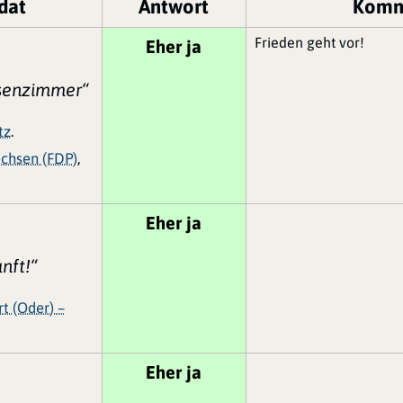
dat
Antwort
Komm
Frieden geht vor!
Eher ja
ssenzimmer“
tz
.
achsen (FDP)
,
Eher ja
nft!“
rt (Oder) –
Eher ja