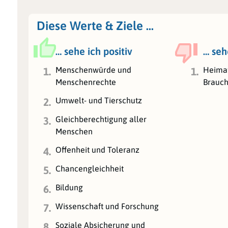
Diese Werte & Ziele …
… sehe ich positiv
… seh
Menschenwürde und
Heimat
1.
1.
Menschenrechte
Brauc
Umwelt- und Tierschutz
2.
Gleichberechtigung aller
3.
Menschen
Offenheit und Toleranz
4.
Chancengleichheit
5.
Bildung
6.
Wissenschaft und Forschung
7.
Soziale Absicherung und
8.