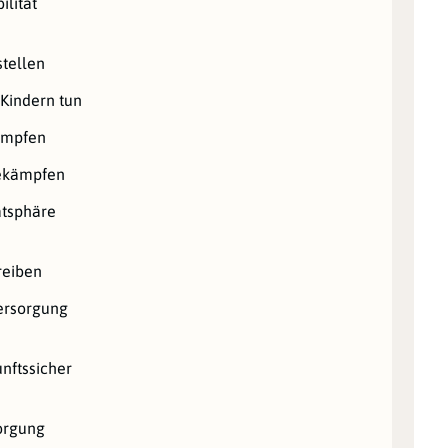
ilität
stellen
 Kindern tun
ämpfen
bekämpfen
atsphäre
reiben
ersorgung
nftssicher
orgung