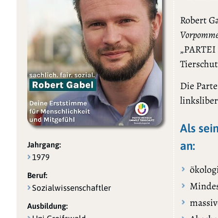
Robert G
Vorpommer
„PARTEI
Tierschu
Die Parte
linkslibe
Als sei
an:
Jahrgang:
1979
ökolog
Beruf:
Mindes
Sozialwissenschaftler
massiv
Ausbildung: