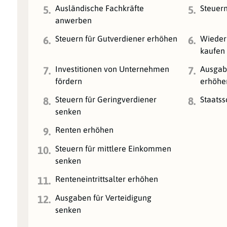
Ausländische Fachkräfte
Steuern
5.
5.
anwerben
Steuern für Gutverdiener erhöhen
Wieder
6.
6.
kaufen
Investitionen von Unternehmen
Ausgab
7.
7.
fördern
erhöhe
Steuern für Geringverdiener
Staatss
8.
8.
senken
Renten erhöhen
9.
Steuern für mittlere Einkommen
10.
senken
Renteneintrittsalter erhöhen
11.
Ausgaben für Verteidigung
12.
senken