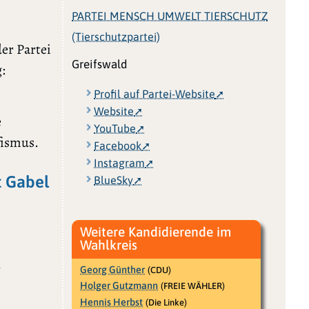
PARTEI MENSCH UMWELT TIERSCHUTZ
(Tierschutzpartei)
der Partei
Greifswald
:
Profil auf Partei-Website
Website
e
YouTube
fismus.
Facebook
Instagram
t Gabel
BlueSky
Weitere Kandidierende im
Wahlkreis
n
Georg Günther
(CDU)
Holger Gutzmann
(FREIE WÄHLER)
Hennis Herbst
(Die Linke)