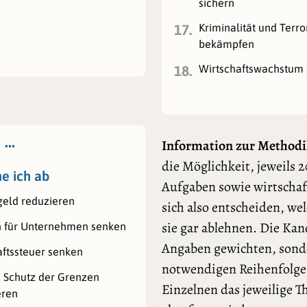
sichern
Kriminalität und Terr
17.
bekämpfen
Wirtschaftswachstum 
18.
 …
Information zur Methodi
die Möglichkeit, jeweils 2
ne ich ab
Aufgaben sowie wirtschaf
geld reduzieren
sich also entscheiden, we
sie gar ablehnen. Die Ka
n für Unternehmen senken
Angaben gewichten, sonde
aftssteuer senken
notwendigen Reihenfolge l
n Schutz der Grenzen
Einzelnen das jeweilige 
eren