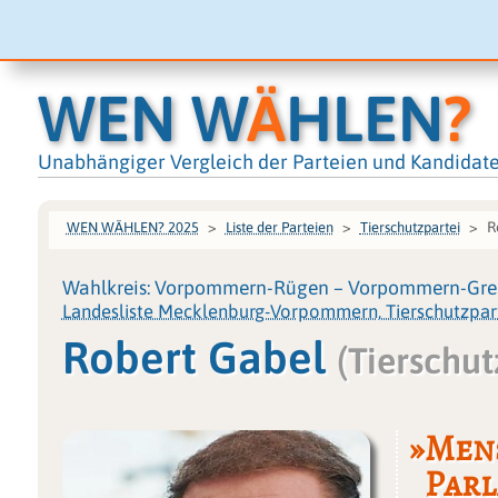
WEN W
Ä
HLEN
?
Unabhängiger Vergleich der Parteien und Kandidat
R
WEN WÄHLEN? 2025
Liste der Parteien
Tierschutzpartei
Wahlkreis: Vorpommern-Rügen – Vorpommern-Grei
Landesliste Mecklenburg-Vorpommern, Tierschutzpar
Robert Gabel
(Tierschut
»Mens
Parl