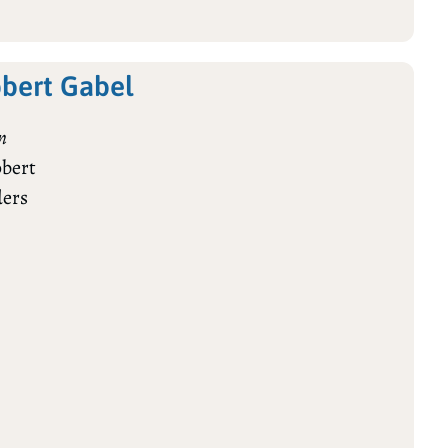
bert Gabel
n
obert
ders