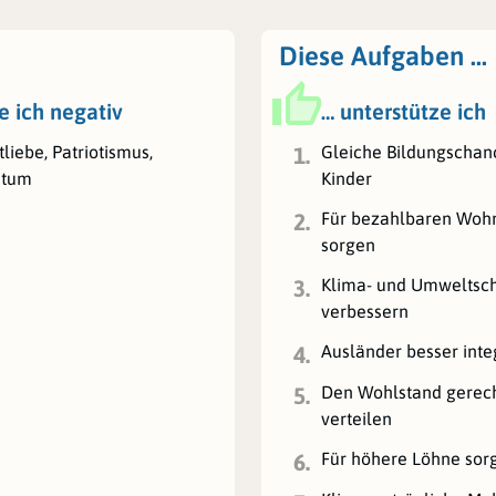
Diese Aufgaben …
e ich negativ
… unterstütze ich
liebe, Patriotismus,
Gleiche Bildungschanc
1.
htum
Kinder
Für bezahlbaren Wo
2.
sorgen
Klima- und Umweltsc
3.
verbessern
Ausländer besser inte
4.
Den Wohlstand gerec
5.
verteilen
Für höhere Löhne sor
6.