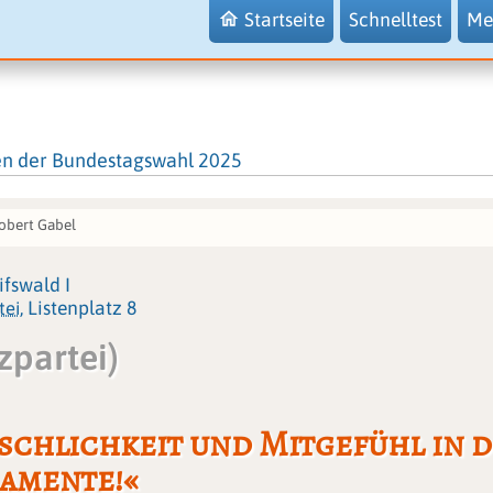
Startseite
Schnelltest
Me
en der Bundestagswahl 2025
obert Gabel
fswald I
tei
, Listenplatz 8
zpartei)
chlichkeit und Mitgefühl in d
amente!«