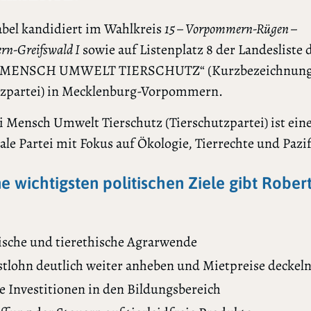
abel kandidiert im Wahlkreis
15 – Vorpommern-Rügen –
n-Greifswald I
sowie auf Listenplatz 8 der Landesliste 
 MENSCH UMWELT TIERSCHUTZ“ (Kurzbezeichnung
tzpartei) in Mecklenburg-Vorpommern.
i Mensch Umwelt Tierschutz (Tierschutzpartei) ist ein
rale Partei mit Fokus auf Ökologie, Tierrechte und Pazi
ne wichtigsten politischen Ziele gibt Rober
ische und tierethische Agrarwende
tlohn deutlich weiter anheben und Mietpreise deckel
e Investitionen in den Bildungsbereich