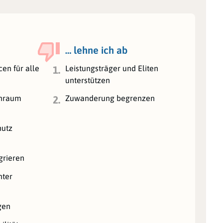
… lehne ich ab
en für alle
Leistungsträger und Eliten
1.
unterstützen
hnraum
Zuwanderung begrenzen
2.
hutz
grieren
hter
gen