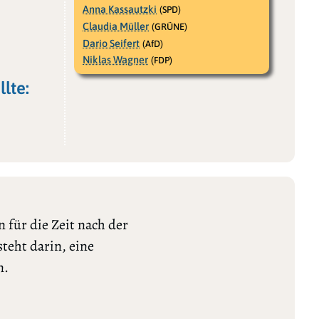
Anna Kassautzki
(SPD)
Claudia Müller
(GRÜNE)
Dario Seifert
(AfD)
Niklas Wagner
(FDP)
lte:
 für die Zeit nach der
teht darin, eine
n.