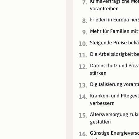
Klimaverträgliche Mob
7.
vorantreiben
Frieden in Europa her
8.
Mehr für Familien mit
9.
Steigende Preise bek
10.
Die Arbeitslosigkeit 
11.
Datenschutz und Priv
12.
stärken
Digitalisierung vorant
13.
Kranken- und Pflegev
14.
verbessern
Altersversorgung zuku
15.
gestalten
Günstige Energievers
16.