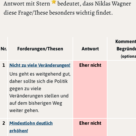
Antwort mit Stern
bedeutet, dass Niklas Wagner
diese Frage/These besonders wichtig findet.
Komment
Nr.
Forderungen/Thesen
Antwort
Begründ
(optiona
1
Eher nicht
Nicht zu viele Veränderungen!
Uns geht es weitgehend gut,
daher sollte sich die Politik
gegen zu viele
Veränderungen stellen und
auf dem bisherigen Weg
weiter gehen.
2
Eher nicht
Mindestlohn deutlich
erhöhen!