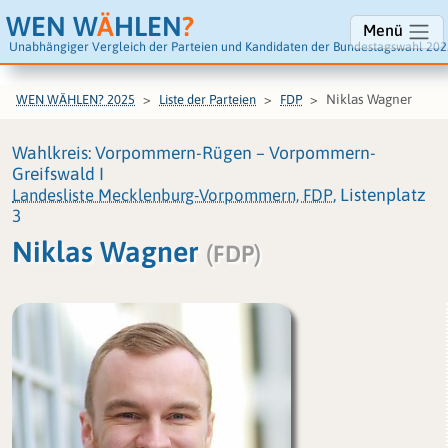
WEN W
Ä
HLEN
?
Menü
Unabhängiger Vergleich der Parteien und Kandidaten der Bundestagswahl 202
Niklas Wagner
WEN WÄHLEN? 2025
Liste der Parteien
FDP
Wahlkreis: Vorpommern-Rügen – Vorpommern-
Greifswald I
Landesliste Mecklenburg-Vorpommern, FDP
, Listenplatz
3
Niklas Wagner
(FDP)