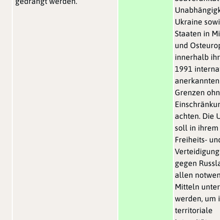
gedrängt werden.
Unabhängigk
Ukraine sowi
Staaten in Mi
und Osteuro
innerhalb ih
1991 interna
anerkannten
Grenzen oh
Einschränku
achten. Die 
soll in ihrem
Freiheits- un
Verteidigun
gegen Russl
allen notwe
Mitteln unter
werden, um 
territoriale