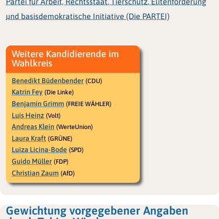
Partei für Arbeit, Rechtsstaat, Tierschutz, Elitenförderung
und basisdemokratische Initiative (Die PARTEI)
Weitere Kandidierende im
Wahlkreis
Benedikt Büdenbender
(CDU)
Katrin Fey
(Die Linke)
Benjamin Grimm
(FREIE WÄHLER)
Luis Heinz
(Volt)
Andreas Klein
(WerteUnion)
Laura Kraft
(GRÜNE)
Luiza Licina-Bode
(SPD)
Guido Müller
(FDP)
Christian Zaum
(AfD)
Gewichtung vorgegebener Angaben