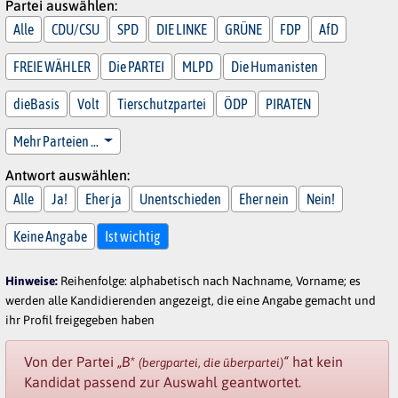
Partei auswählen:
Alle
CDU/CSU
SPD
DIE LINKE
GRÜNE
FDP
AfD
FREIE WÄHLER
Die PARTEI
MLPD
Die Humanisten
dieBasis
Volt
Tierschutzpartei
ÖDP
PIRATEN
Mehr Parteien …
Antwort auswählen:
Alle
Ja!
Eher ja
Unentschieden
Eher nein
Nein!
Keine Angabe
Ist wichtig
Hinweise:
Reihenfolge: alphabetisch nach Nachname, Vorname; es
werden alle Kandidierenden angezeigt, die eine Angabe gemacht und
ihr Profil freigegeben haben
Von der Partei
„B*
“
hat kein
(bergpartei, die überpartei)
Kandidat passend zur Auswahl geantwortet.