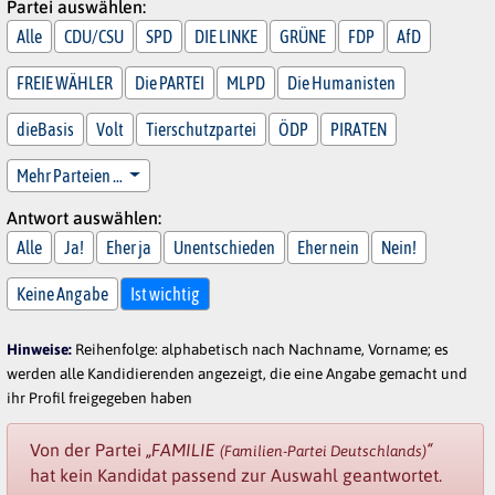
Partei auswählen:
Alle
CDU/CSU
SPD
DIE LINKE
GRÜNE
FDP
AfD
FREIE WÄHLER
Die PARTEI
MLPD
Die Humanisten
dieBasis
Volt
Tierschutzpartei
ÖDP
PIRATEN
Mehr Parteien …
Antwort auswählen:
Alle
Ja!
Eher ja
Unentschieden
Eher nein
Nein!
Keine Angabe
Ist wichtig
Hinweise:
Reihenfolge: alphabetisch nach Nachname, Vorname; es
werden alle Kandidierenden angezeigt, die eine Angabe gemacht und
ihr Profil freigegeben haben
Von der Partei
„FAMILIE
“
(Familien-Partei Deutschlands)
hat kein Kandidat passend zur Auswahl geantwortet.