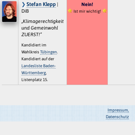
Stefan Klepp
|
Nein!
DiB
Ist mir wichtig!
„Klimagerechtigkeit
und Gemeinwohl
ZUERST!“
Kandidiert im
Wahlkreis
Tübingen
.
Kandidiert auf der
Landesliste Baden-
Württemberg
,
Listenplatz 15.
Impressum,
Datenschutz