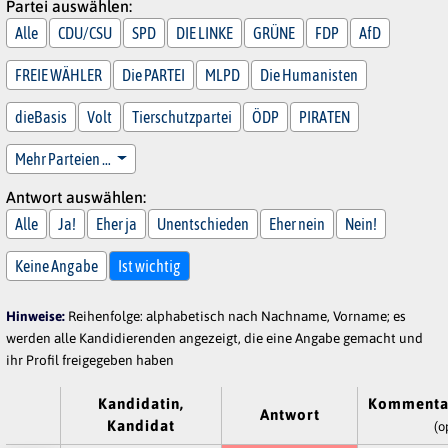
Partei auswählen:
Alle
CDU/CSU
SPD
DIE LINKE
GRÜNE
FDP
AfD
FREIE WÄHLER
Die PARTEI
MLPD
Die Humanisten
dieBasis
Volt
Tierschutzpartei
ÖDP
PIRATEN
Mehr Parteien …
Antwort auswählen:
Alle
Ja!
Eher ja
Unentschieden
Eher nein
Nein!
Keine Angabe
Ist wichtig
Hinweise:
Reihenfolge: alphabetisch nach Nachname, Vorname; es
werden alle Kandidierenden angezeigt, die eine Angabe gemacht und
ihr Profil freigegeben haben
Kandidatin,
Kommenta
Antwort
Kandidat
(o