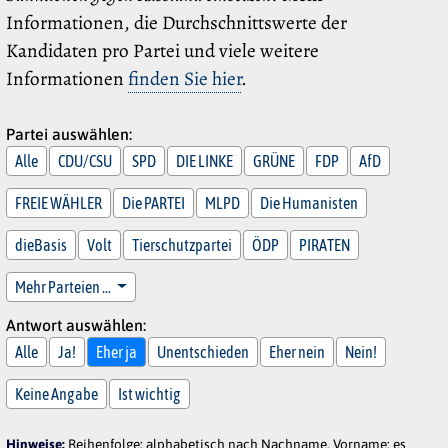
Informationen, die Durchschnittswerte der
Kandidaten pro Partei und viele weitere
Informationen
finden Sie hier
.
Partei auswählen:
Alle
CDU/CSU
SPD
DIE LINKE
GRÜNE
FDP
AfD
FREIE WÄHLER
Die PARTEI
MLPD
Die Humanisten
dieBasis
Volt
Tierschutzpartei
ÖDP
PIRATEN
Mehr Parteien …
Antwort auswählen:
Alle
Ja!
Eher ja
Unentschieden
Eher nein
Nein!
Keine Angabe
Ist wichtig
Hinweise:
Reihenfolge: alphabetisch nach Nachname, Vorname; es