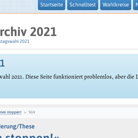
Startseite
Schnelltest
Wahlkreise
rchiv 2021
stagswahl 2021
21
wahl 2021. Diese Seite funktioniert problemlos, aber die
onen stoppen!
SGV
derung/These
n stoppen!«