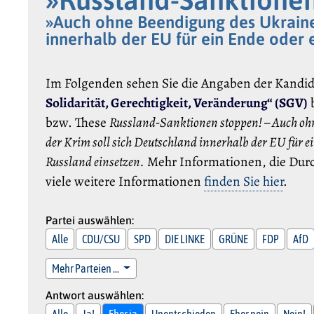
»Auch ohne Beendigung des Ukraine-
innerhalb der EU für ein Ende oder
Im Folgenden sehen Sie die Angaben der Kandi
Solidarität, Gerechtigkeit, Veränderung“ (SGV)
b
bzw. These
Russland-Sanktionen stoppen! – Auch oh
der Krim soll sich Deutschland innerhalb der EU für 
Russland einsetzen.
Mehr Informationen, die Durc
viele weitere Informationen
finden Sie hier
.
Partei auswählen:
Alle
CDU/CSU
SPD
DIE LINKE
GRÜNE
FDP
AfD
Mehr Parteien …
Antwort auswählen:
Alle
Ja!
Eher ja
Unentschieden
Eher nein
Nein!