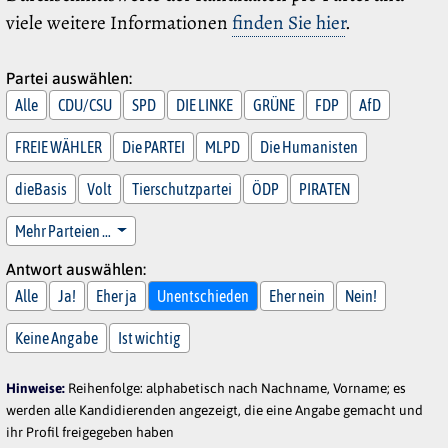
viele weitere Informationen
finden Sie hier
.
Partei auswählen:
Alle
CDU/CSU
SPD
DIE LINKE
GRÜNE
FDP
AfD
FREIE WÄHLER
Die PARTEI
MLPD
Die Humanisten
dieBasis
Volt
Tierschutzpartei
ÖDP
PIRATEN
Mehr Parteien …
Antwort auswählen:
Alle
Ja!
Eher ja
Unentschieden
Eher nein
Nein!
Keine Angabe
Ist wichtig
Hinweise:
Reihenfolge: alphabetisch nach Nachname, Vorname; es
werden alle Kandidierenden angezeigt, die eine Angabe gemacht und
ihr Profil freigegeben haben