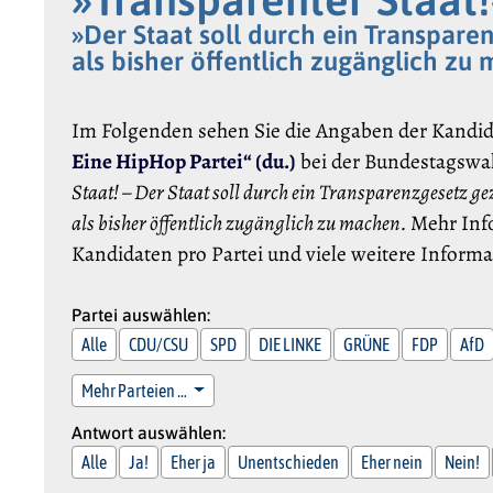
»Der Staat soll durch ein Transpar
als bisher öffentlich zugänglich zu 
Im Folgenden sehen Sie die Angaben der Kandi
Eine HipHop Partei“ (du.)
bei der Bundestagswah
Staat! – Der Staat soll durch ein Transparenzgesetz 
als bisher öffentlich zugänglich zu machen.
Mehr Inf
Kandidaten pro Partei und viele weitere Inform
Partei auswählen:
Alle
CDU/CSU
SPD
DIE LINKE
GRÜNE
FDP
AfD
Mehr Parteien …
Antwort auswählen:
Alle
Ja!
Eher ja
Unentschieden
Eher nein
Nein!