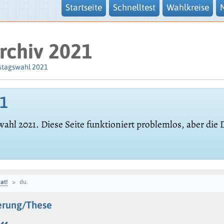
Startseite
Schnelltest
Wahlkreise
rchiv 2021
stagswahl 2021
21
wahl 2021. Diese Seite funktioniert problemlos, aber die
at!
du.
derung/These
«