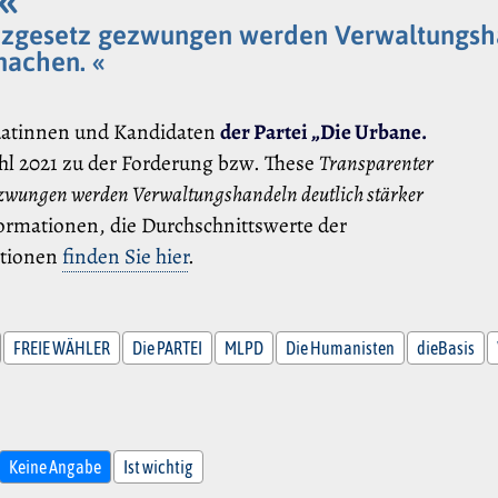
enzgesetz gezwungen werden Verwaltungsha
machen. «
datinnen und Kandidaten
der Partei „Die Urbane.
l 2021 zu der Forderung bzw. These
Transparenter
gezwungen werden Verwaltungshandeln deutlich stärker
ormationen, die Durchschnittswerte der
ationen
finden Sie hier
.
FREIE WÄHLER
Die PARTEI
MLPD
Die Humanisten
dieBasis
Keine Angabe
Ist wichtig