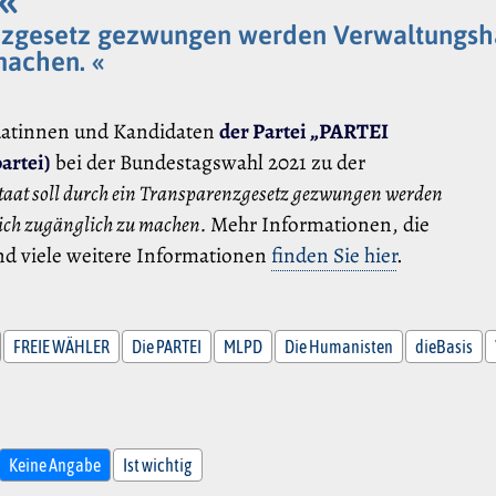
enzgesetz gezwungen werden Verwaltungsha
machen. «
datinnen und Kandidaten
der Partei „PARTEI
rtei)
bei der Bundestagswahl 2021 zu der
Staat soll durch ein Transparenzgesetz gezwungen werden
tlich zugänglich zu machen.
Mehr Informationen, die
nd viele weitere Informationen
finden Sie hier
.
FREIE WÄHLER
Die PARTEI
MLPD
Die Humanisten
dieBasis
Keine Angabe
Ist wichtig