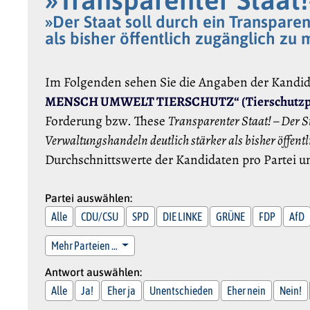
»Der Staat soll durch ein Transpar
als bisher öffentlich zugänglich zu 
Im Folgenden sehen Sie die Angaben der Kandi
MENSCH UMWELT TIERSCHUTZ“ (Tierschutzpa
Forderung bzw. These
Transparenter Staat! – Der 
Verwaltungshandeln deutlich stärker als bisher öffen
Durchschnittswerte der Kandidaten pro Partei u
Partei auswählen:
Alle
CDU/CSU
SPD
DIE LINKE
GRÜNE
FDP
AfD
Mehr Parteien …
Antwort auswählen:
Alle
Ja!
Eher ja
Unentschieden
Eher nein
Nein!