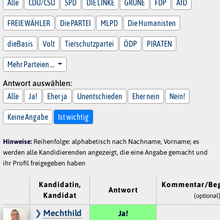
Alle
CDU/CSU
SPD
DIE LINKE
GRÜNE
FDP
AfD
FREIE WÄHLER
Die PARTEI
MLPD
Die Humanisten
dieBasis
Volt
Tierschutzpartei
ÖDP
PIRATEN
Mehr Parteien …
Antwort auswählen:
Alle
Ja!
Eher ja
Unentschieden
Eher nein
Nein!
Keine Angabe
Ist wichtig
Hinweise:
Reihenfolge: alphabetisch nach Nachname, Vorname; es
werden alle Kandidierenden angezeigt, die eine Angabe gemacht und
ihr Profil freigegeben haben
Kandidatin,
Kommentar/Be
Antwort
Kandidat
(optional
Mechthild
Ja!