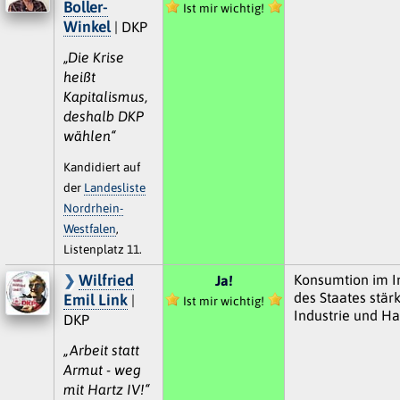
Boller-
Ist mir wichtig!
Winkel
| DKP
„Die Krise
heißt
Kapitalismus,
deshalb DKP
wählen“
Kandidiert auf
der
Landesliste
Nordrhein-
Westfalen
,
Listenplatz 11.
Wilfried
Konsumtion im I
Ja!
des Staates stärk
Emil Link
|
Ist mir wichtig!
Industrie und H
DKP
„Arbeit statt
Armut - weg
mit Hartz IV!“