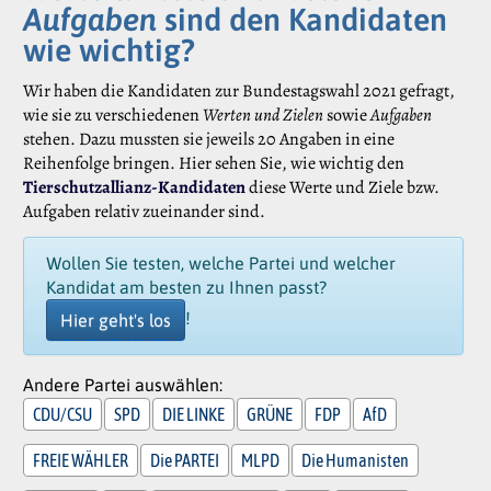
Aufgaben
sind den Kandidaten
wie wichtig?
Wir haben die Kandidaten zur Bundestagswahl 2021 gefragt,
wie sie zu verschiedenen
Werten und Zielen
sowie
Aufgaben
stehen. Dazu mussten sie jeweils 20 Angaben in eine
Reihenfolge bringen. Hier sehen Sie, wie wichtig den
Tierschutzallianz-Kandidaten
diese Werte und Ziele bzw.
Aufgaben relativ zueinander sind.
Wollen Sie testen, welche Partei und welcher
Kandidat am besten zu Ihnen passt?
!
Hier geht's los
Andere Partei auswählen:
CDU/CSU
SPD
DIE LINKE
GRÜNE
FDP
AfD
FREIE WÄHLER
Die PARTEI
MLPD
Die Humanisten