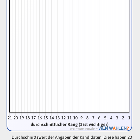
21
20
19
18
17
16
15
14
13
12
11
10
9
8
7
6
5
4
3
2
1
durchschnittlicher Rang (1 ist wichtiger)
Ä
WEN W
HLEN
?
wen-waehlen.de –
Durchschnittswert der Angaben der Kandidaten. Diese haben 20