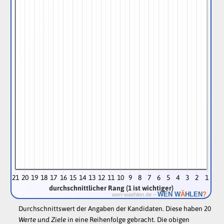
21
20
19
18
17
16
15
14
13
12
11
10
9
8
7
6
5
4
3
2
1
durchschnittlicher Rang (1 ist wichtiger)
Ä
WEN W
HLEN
?
wen-waehlen.de –
Durchschnittswert der Angaben der Kandidaten. Diese haben 20
Werte und Ziele
in eine Reihenfolge gebracht. Die obigen