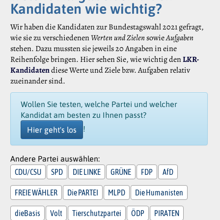
Kandidaten wie wichtig?
Wir haben die Kandidaten zur Bundestagswahl 2021 gefragt,
wie sie zu verschiedenen
Werten und Zielen
sowie
Aufgaben
stehen. Dazu mussten sie jeweils 20 Angaben in eine
Reihenfolge bringen. Hier sehen Sie, wie wichtig den
LKR-
Kandidaten
diese Werte und Ziele bzw. Aufgaben relativ
zueinander sind.
Wollen Sie testen, welche Partei und welcher
Kandidat am besten zu Ihnen passt?
!
Hier geht's los
Andere Partei auswählen:
CDU/CSU
SPD
DIE LINKE
GRÜNE
FDP
AfD
FREIE WÄHLER
Die PARTEI
MLPD
Die Humanisten
dieBasis
Volt
Tierschutzpartei
ÖDP
PIRATEN