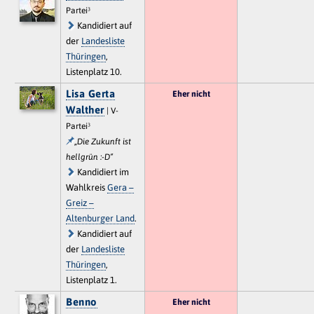
Partei³
Kandidiert auf
der
Landesliste
Thüringen
,
Listenplatz 10.
Lisa Gerta
Eher nicht
Walther
| V-
Partei³
„Die Zukunft ist
hellgrün :-D“
Kandidiert im
Wahlkreis
Gera –
Greiz –
Altenburger Land
.
Kandidiert auf
der
Landesliste
Thüringen
,
Listenplatz 1.
Benno
Eher nicht