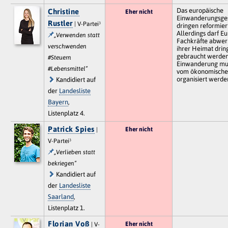
Das europäische
Christine
Eher nicht
Einwanderungsge
Rustler
| V-Partei³
dringen reformier
Allerdings darf Eu
„Verwenden statt
Fachkräfte abwerb
verschwenden
ihrer Heimat drin
gebraucht werden
#Steuern
Einwanderung mu
#Lebensmittel“
vom ökonomische
organisiert werde
Kandidiert auf
der
Landesliste
Bayern
,
Listenplatz 4.
Patrick Spies
Eher nicht
|
V-Partei³
„Verlieben statt
bekriegen“
Kandidiert auf
der
Landesliste
Saarland
,
Listenplatz 1.
Florian Voß
Eher nicht
| V-