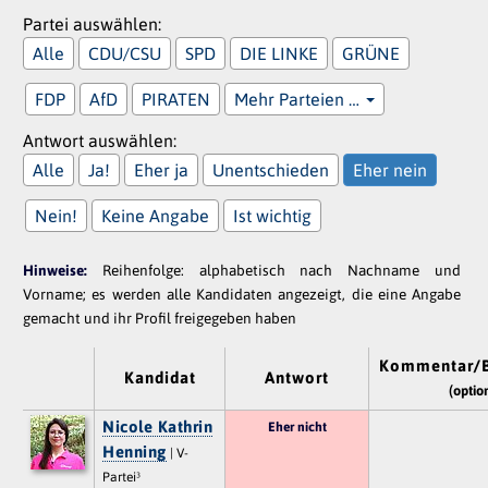
Partei auswählen:
Alle
CDU/CSU
SPD
DIE LINKE
GRÜNE
FDP
AfD
PIRATEN
Mehr Parteien …
Antwort auswählen:
Alle
Ja!
Eher ja
Unentschieden
Eher nein
Nein!
Keine Angabe
Ist wichtig
Hinweise:
Reihenfolge: alphabetisch nach Nachname und
Vorname; es werden alle Kandidaten angezeigt, die eine Angabe
gemacht und ihr Profil freigegeben haben
Kommentar/
Kandidat
Antwort
(optio
Nicole Kathrin
Eher nicht
Henning
| V-
Partei³