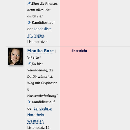
„Ehre die Pflanze,
denn alles lebt
durch sie.“
Kandidiert auf
der
Landesliste
Thüringen
,
Listenplatz 4.
Monika Rose
Eher nicht
|
V-Partei³
„Du bist
Veränderung, die
Du Dir wünschst.
Weg mit Glyphosat
&
Massentierhaltung“
Kandidiert auf
der
Landesliste
Nordrhein-
Westfalen
,
Listenplatz 12.