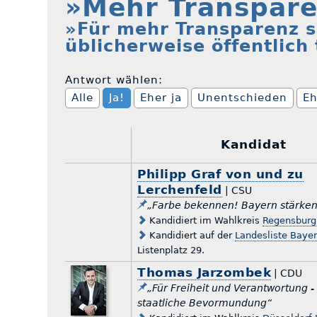
»Mehr Transpare
»Für mehr Transparenz s
üblicherweise öffentlich
Antwort wählen:
Alle
Ja!
Eher ja
Unentschieden
Eh
Kandidat
Philipp Graf von und zu
Lerchenfeld
| CSU
„Farbe bekennen! Bayern stärken
Kandidiert im Wahlkreis
Regensburg
Kandidiert auf der
Landesliste Baye
Listenplatz 29.
Thomas Jarzombek
| CDU
„Für Freiheit und Verantwortung 
staatliche Bevormundung“