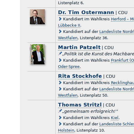
Listenplatz 6.
Dr. Tim Ostermann
| CDU
Kandidiert im Wahlkreis
Herford – M
Lübbecke II
.
Kandidiert auf der
Landesliste Nordr
Westfalen
, Listenplatz 36.
Martin Patzelt
| CDU
„Politik ist die Kunst des Machbar
Kandidiert im Wahlkreis
Frankfurt (O
Oder-Spree
.
Rita Stockhofe
| CDU
Kandidiert im Wahlkreis
Recklinghau
Kandidiert auf der
Landesliste Nordr
Westfalen
, Listenplatz 50.
Thomas Stritzl
| CDU
„gemeinsam erfolgreich!“
Kandidiert im Wahlkreis
Kiel
.
Kandidiert auf der
Landesliste Schle
Holstein
, Listenplatz 10.