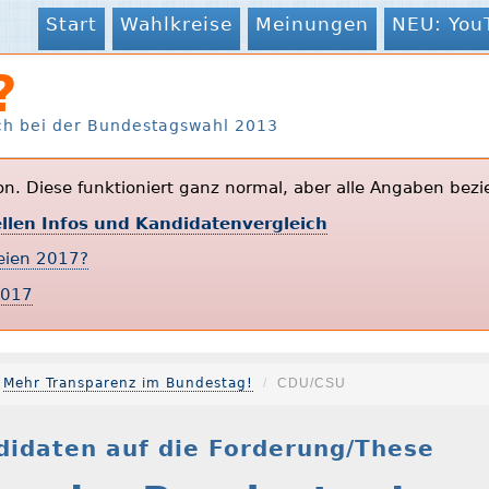
Start
Wahlkreise
Meinungen
NEU: You
?
ch bei der Bundestagswahl 2013
ion. Diese funktioniert ganz normal, aber alle Angaben bezi
ellen Infos und Kandidatenvergleich
teien 2017?
2017
Mehr Transparenz im Bundestag!
CDU/CSU
idaten auf die Forderung/These