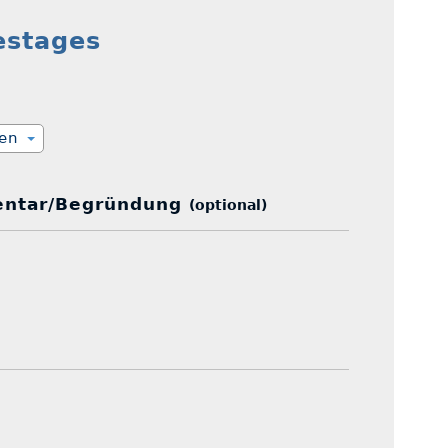
estages
ien
ntar/Begründung
(optional)