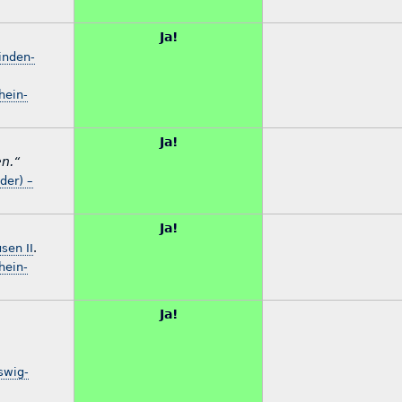
Ja!
inden-
hein-
Ja!
en.“
der) –
Ja!
sen II
.
hein-
Ja!
swig-