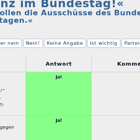
nz im Bundestag!«
ollen die Ausschüsse des Bund
 tagen.«
er nein
Nein!
Keine Angabe
Ist wichtig
Parte
Antwort
Komme
Ja!
!“
.
rn
,
Ja!
- gegen