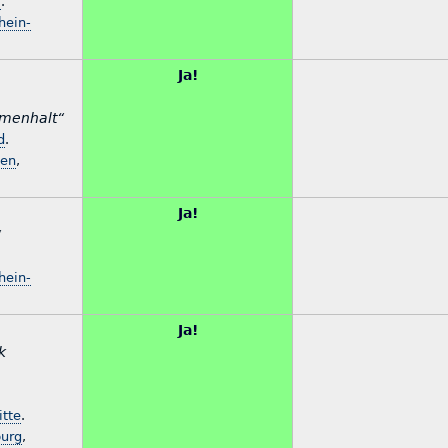
I
.
hein-
Ja!
mmenhalt“
d
.
sen
,
Ja!
“
hein-
Ja!
k
tte
.
burg
,