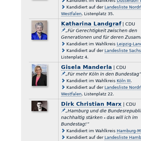
Kandidiert im Wahlkreis
Düsseldorf 
Kandidiert auf der
Landesliste Nordr
Westfalen
, Listenplatz 35.
Katharina Landgraf
| CDU
„Für Gerechtigkeit zwischen den
Generationen und für deren Zusa
Kandidiert im Wahlkreis
Leipzig-Lan
Kandidiert auf der
Landesliste Sach
Listenplatz 4.
Gisela Manderla
| CDU
„Für mehr Köln in den Bundestag
Kandidiert im Wahlkreis
Köln III
.
Kandidiert auf der
Landesliste Nordr
Westfalen
, Listenplatz 22.
Dirk Christian Marx
| CDU
„Hamburg und die Bundesrepubli
nachhaltig stärken - das will ich im
Bundestag!“
Kandidiert im Wahlkreis
Hamburg-Mi
Kandidiert auf der
Landesliste Ham