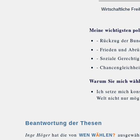
Wirtschaftliche Frei
Meine wichtigsten pol
- Rückzug der Bun
- Frieden und Abrü
- Soziale Gerechti
- Chancengleichheit
Warum Sie mich wähle
Ich setze mich kons
Welt nicht nur mög
Beantwortung der Thesen
Inge Höger
hat die von
ausgewähl
WEN W
Ä
HLEN
?