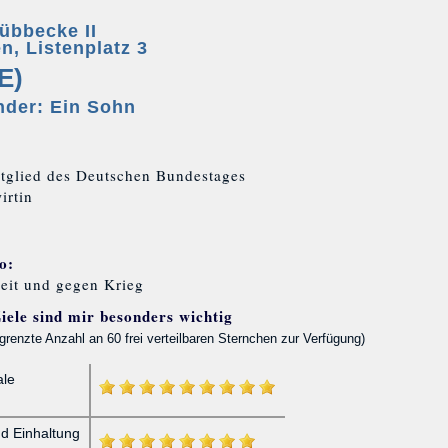
übbecke II
n, Listenplatz 3
E)
nder: Ein Sohn
glied des Deutschen Bundestages
irtin
o:
keit und gegen Krieg
iele sind mir besonders wichtig
grenzte Anzahl an 60 frei verteilbaren Sternchen zur Verfügung)
ale
d Einhaltung