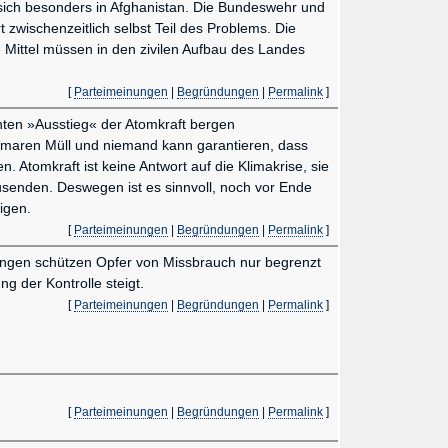
t sich besonders in Afghanistan. Die Bundeswehr und
zwischenzeitlich selbst Teil des Problems. Die
ttel müssen in den zivilen Aufbau des Landes
[
Parteimeinungen
|
Begründungen
|
Permalink
]
ten »Ausstieg« der Atomkraft bergen
atomaren Müll und niemand kann garantieren, dass
n. Atomkraft ist keine Antwort auf die Klimakrise, sie
enden. Deswegen ist es sinnvoll, noch vor Ende
igen.
[
Parteimeinungen
|
Begründungen
|
Permalink
]
rungen schützen Opfer von Missbrauch nur begrenzt
ng der Kontrolle steigt.
[
Parteimeinungen
|
Begründungen
|
Permalink
]
[
Parteimeinungen
|
Begründungen
|
Permalink
]