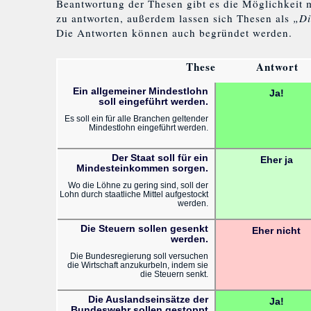
Beantwortung der Thesen gibt es die Möglichkeit 
zu antworten, außerdem lassen sich Thesen als
„Di
Die Antworten können auch begründet werden.
These
Antwort
Ein allgemeiner Mindestlohn
Ja!
soll eingeführt werden.
Es soll ein für alle Branchen geltender
Mindestlohn eingeführt werden.
Der Staat soll für ein
Eher ja
Mindesteinkommen sorgen.
Wo die Löhne zu gering sind, soll der
Lohn durch staatliche Mittel aufgestockt
werden.
Die Steuern sollen gesenkt
Eher nicht
werden.
Die Bundesregierung soll versuchen
die Wirtschaft anzukurbeln, indem sie
die Steuern senkt.
Die Auslandseinsätze der
Ja!
Bundeswehr sollen gestoppt