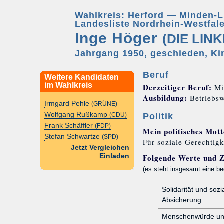
Wahlkreis: Herford — Minden-L
Landesliste Nordrhein-Westfale
Inge Höger
(DIE LINK
Jahrgang 1950, geschieden, Ki
Beruf
Weitere Kandidaten
im Wahlkreis
Derzeitiger Beruf:
Mit
Ausbildung:
Betriebsw
Irmgard Pehle
(GRÜNE)
Wolfgang Rußkamp
Politik
(CDU)
Frank Schäffler
(FDP)
Mein politisches Mott
Stefan Schwartze
(SPD)
Für soziale Gerechtig
Jetzt Vergleichen
Folgende Werte und Z
Einladen
(es steht insgesamt eine be
Solidarität und sozi
Absicherung
Menschenwürde un