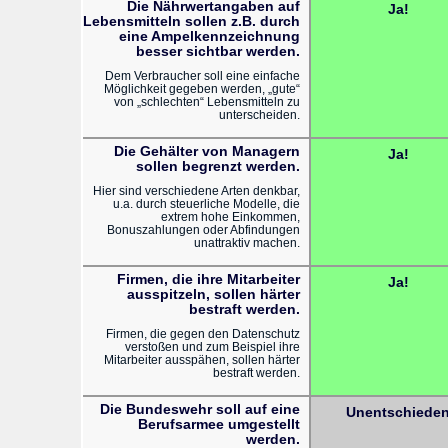
Die Nährwertangaben auf
Ja!
Lebensmitteln sollen z.B. durch
eine Ampelkennzeichnung
besser sichtbar werden.
Dem Verbraucher soll eine einfache
Möglichkeit gegeben werden, „gute“
von „schlechten“ Lebensmitteln zu
unterscheiden.
Die Gehälter von Managern
Ja!
sollen begrenzt werden.
Hier sind verschiedene Arten denkbar,
u.a. durch steuerliche Modelle, die
extrem hohe Einkommen,
Bonuszahlungen oder Abfindungen
unattraktiv machen.
Firmen, die ihre Mitarbeiter
Ja!
ausspitzeln, sollen härter
bestraft werden.
Firmen, die gegen den Datenschutz
verstoßen und zum Beispiel ihre
Mitarbeiter ausspähen, sollen härter
bestraft werden.
Die Bundeswehr soll auf eine
Unentschiede
Berufsarmee umgestellt
werden.