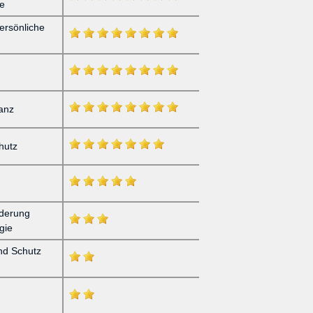
te
ersönliche
ranz
hutz
derung
gie
und Schutz