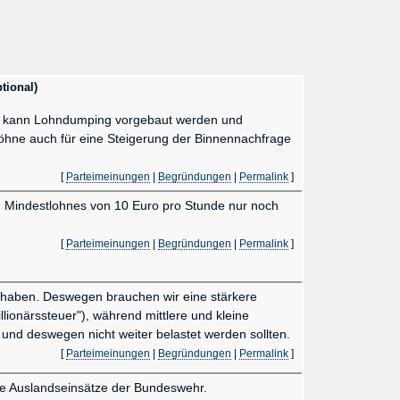
ptional)
s kann Lohndumping vorgebaut werden und
öhne auch für eine Steigerung der Binnennachfrage
[
Parteimeinungen
|
Begründungen
|
Permalink
]
en Mindestlohnes von 10 Euro pro Stunde nur noch
[
Parteimeinungen
|
Begründungen
|
Permalink
]
ht haben. Deswegen brauchen wir eine stärkere
onärssteuer"), während mittlere und kleine
und deswegen nicht weiter belastet werden sollten.
[
Parteimeinungen
|
Begründungen
|
Permalink
]
ie Auslandseinsätze der Bundeswehr.