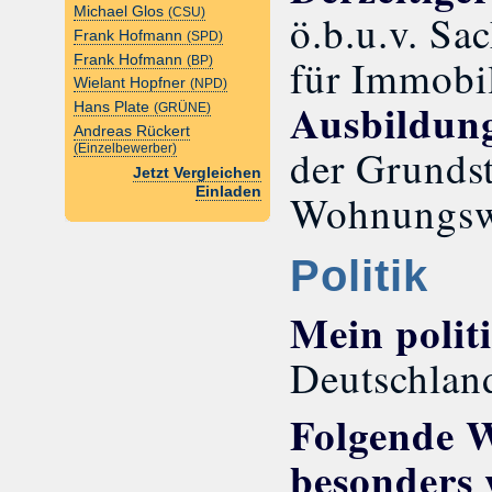
Michael Glos
(CSU)
ö.b.u.v. Sa
Frank Hofmann
(SPD)
für Immobi
Frank Hofmann
(BP)
Wielant Hopfner
(NPD)
Ausbildun
Hans Plate
(GRÜNE)
Andreas Rückert
der Grunds
(Einzelbewerber)
Jetzt Vergleichen
Einladen
Wohnungswi
Politik
Mein polit
Deutschland
Folgende W
besonders 