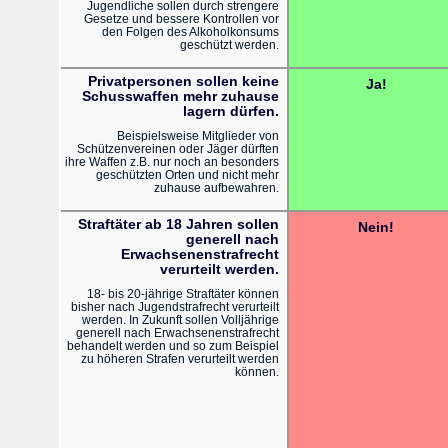
Jugendliche sollen durch strengere
Gesetze und bessere Kontrollen vor
den Folgen des Alkoholkonsums
geschützt werden.
Privatpersonen sollen keine
Ja!
Schusswaffen mehr zuhause
lagern dürfen.
Beispielsweise Mitglieder von
Schützenvereinen oder Jäger dürften
ihre Waffen z.B. nur noch an besonders
geschützten Orten und nicht mehr
zuhause aufbewahren.
Straftäter ab 18 Jahren sollen
Nein!
generell nach
Erwachsenenstrafrecht
verurteilt werden.
18- bis 20-jährige Straftäter können
bisher nach Jugendstrafrecht verurteilt
werden. In Zukunft sollen Volljährige
generell nach Erwachsenenstrafrecht
behandelt werden und so zum Beispiel
zu höheren Strafen verurteilt werden
können.