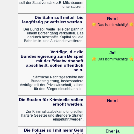
soll der Staat verstärkt z.B. Milchbauern
unterstützen.
Die Bahn soll mittel- bis
Nein!
langfristig privatisiert werden.
Das ist mir wichtig!
Der Bund soll weite Teile der Bahn in
einem Börsengang verkaufen. Das
dadurch beschaffte Kapital soll die
Bahn im In- und Ausland investieren.
Verträge, die die
Ja!
Bundesregierung zum Beispiel
Das ist mir wichtig!
mit der Privatwirtschaft
abschließt, sollen öffentlich
sein.
Sämtliche Rechtsgeschäfte der
Bundesregierung, insbesondere
Verträge mit der Privatwirtschaft, sollten
für den Bürger einsehbar sein.
Die Strafen für Kriminelle sollen
Nein!
erhöht werden.
Zur Kriminalitätsbekämpfung sollen
härtere Gesetze und strengere Strafen
eingeführt werden.
Die Polizei soll mit mehr Geld
Eher ja