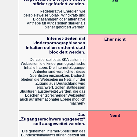
Ja!
stärker gefördert werden.
Regenerative Energien wie
beispielsweise Solar-, Windkraft- und
Biogasanlagen oder alternative
Antriebe für Autos sollen stärker als
bisher gefördert werden.
Internet-Seiten mit
Eher nicht
kinderpornographischen
Inhalten sollen entfernt statt
blockiert werden.
Derzeit erstellt das BKA Listen mit
Webseiten, die kinderpornographische
Inhalte haben. Die Internet-Zugangs-
Anbieter sind verpflichtet, diese
Sperrlisten einzusetzen. Dadurch
bleiben die Webseiten im Netz, nur der
Zugang aus Deutschland wird
erschwert. Sollen stattdessen
Strukturen ausgeweitet werden, die das
Löschen entsprechender Webseiten
auch auf internationaler Ebene möglich
machen?
Das
Nein!
„Zugangserschwerungsgesetz“
soll ausgeweitet werden.
Die geheimen Internet-Sperrlisten des
Bundeskriminalamts dürfen derzeit nur