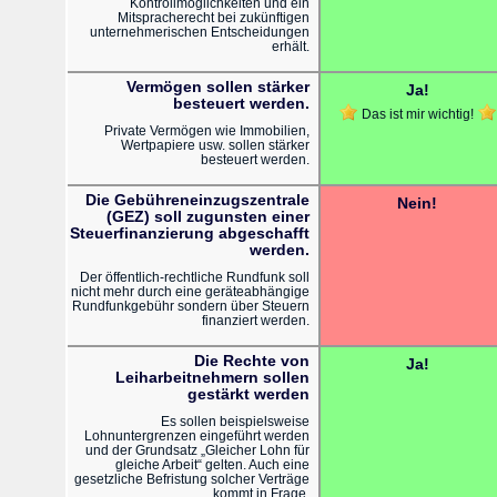
Kontrollmöglichkeiten und ein
Mitspracherecht bei zukünftigen
unternehmerischen Entscheidungen
erhält.
Vermögen sollen stärker
Ja!
besteuert werden.
Das ist mir wichtig!
Private Vermögen wie Immobilien,
Wertpapiere usw. sollen stärker
besteuert werden.
Die Gebühreneinzugszentrale
Nein!
(GEZ) soll zugunsten einer
Steuerfinanzierung abgeschafft
werden.
Der öffentlich-rechtliche Rundfunk soll
nicht mehr durch eine geräteabhängige
Rundfunkgebühr sondern über Steuern
finanziert werden.
Die Rechte von
Ja!
Leiharbeitnehmern sollen
gestärkt werden
Es sollen beispielsweise
Lohnuntergrenzen eingeführt werden
und der Grundsatz „Gleicher Lohn für
gleiche Arbeit“ gelten. Auch eine
gesetzliche Befristung solcher Verträge
kommt in Frage.