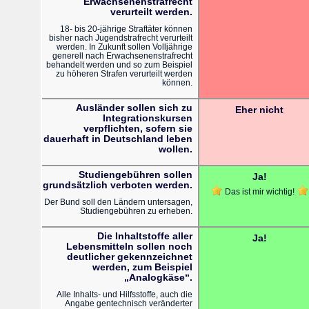
Erwachsenenstrafrecht
verurteilt werden.
18- bis 20-jährige Straftäter können
bisher nach Jugendstrafrecht verurteilt
werden. In Zukunft sollen Volljährige
generell nach Erwachsenenstrafrecht
behandelt werden und so zum Beispiel
zu höheren Strafen verurteilt werden
können.
Ausländer sollen sich zu
Eher nicht
Integrationskursen
verpflichten, sofern sie
dauerhaft in Deutschland leben
wollen.
Studiengebühren sollen
Ja!
grundsätzlich verboten werden.
Das ist mir wichtig!
Der Bund soll den Ländern untersagen,
Studiengebühren zu erheben.
Die Inhaltstoffe aller
Ja!
Lebensmitteln sollen noch
deutlicher gekennzeichnet
werden, zum Beispiel
„Analogkäse“.
Alle Inhalts- und Hilfsstoffe, auch die
Angabe gentechnisch veränderter