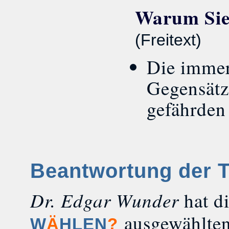
Warum Sie 
(Freitext)
Die immer
Gegensätz
gefährden 
Beantwortung der 
Dr. Edgar Wunder
hat d
ausgewählte
W
Ä
HLEN
?