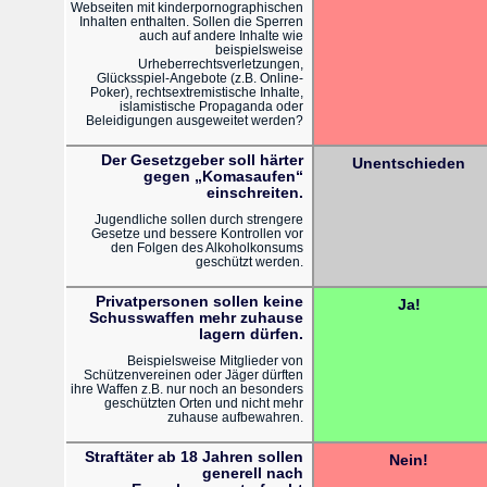
Webseiten mit kinderpornographischen
Inhalten enthalten. Sollen die Sperren
auch auf andere Inhalte wie
beispielsweise
Urheberrechtsverletzungen,
Glücksspiel-Angebote (z.B. Online-
Poker), rechtsextremistische Inhalte,
islamistische Propaganda oder
Beleidigungen ausgeweitet werden?
Der Gesetzgeber soll härter
Unentschieden
gegen „Komasaufen“
einschreiten.
Jugendliche sollen durch strengere
Gesetze und bessere Kontrollen vor
den Folgen des Alkoholkonsums
geschützt werden.
Privatpersonen sollen keine
Ja!
Schusswaffen mehr zuhause
lagern dürfen.
Beispielsweise Mitglieder von
Schützenvereinen oder Jäger dürften
ihre Waffen z.B. nur noch an besonders
geschützten Orten und nicht mehr
zuhause aufbewahren.
Straftäter ab 18 Jahren sollen
Nein!
generell nach