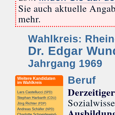
Sie auch aktuelle Anga
mehr.
Wahlkreis: Rhei
Dr. Edgar Wu
Jahrgang 1969
Beruf
Weitere Kandidaten
im Wahlkreis
Derzeitige
Lars Castellucci
(SPD)
Stephan Harbarth
(CDU)
Sozialwisse
Jörg Richter
(FDP)
Ausbildun
Andreas Schäfer
(NPD)
Charlotte Schneidewind-