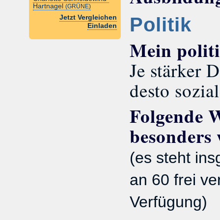
Hartnagel
(GRÜNE)
Politik
Jetzt Vergleichen
Einladen
Mein polit
Je stärker
desto sozia
Folgende W
besonders 
(es steht in
an 60 frei ve
Verfügung)