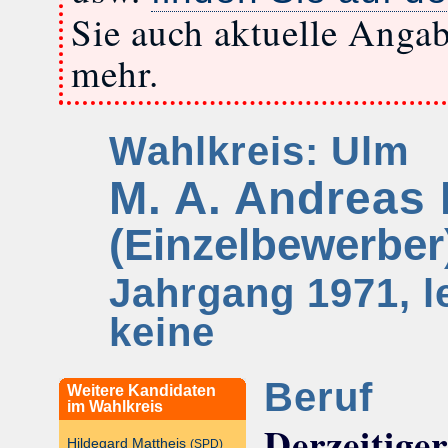
Sie auch aktuelle Anga
mehr.
Wahlkreis: Ulm
M. A. Andreas 
(Einzelbewerber
Jahrgang 1971, l
keine
Beruf
Weitere Kandidaten
im Wahlkreis
Derzeitige
Hildegard Mattheis
(SPD)