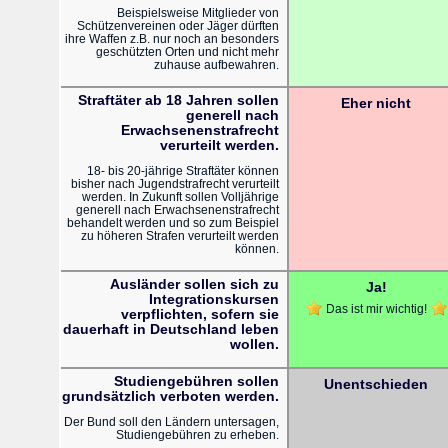
Beispielsweise Mitglieder von
Schützenvereinen oder Jäger dürften
ihre Waffen z.B. nur noch an besonders
geschützten Orten und nicht mehr
zuhause aufbewahren.
Straftäter ab 18 Jahren sollen
Eher nicht
generell nach
Erwachsenenstrafrecht
verurteilt werden.
18- bis 20-jährige Straftäter können
bisher nach Jugendstrafrecht verurteilt
werden. In Zukunft sollen Volljährige
generell nach Erwachsenenstrafrecht
behandelt werden und so zum Beispiel
zu höheren Strafen verurteilt werden
können.
Ausländer sollen sich zu
Ja!
Integrationskursen
Das ist mir wichtig!
verpflichten, sofern sie
dauerhaft in Deutschland leben
wollen.
Studiengebühren sollen
Unentschieden
grundsätzlich verboten werden.
Der Bund soll den Ländern untersagen,
Studiengebühren zu erheben.