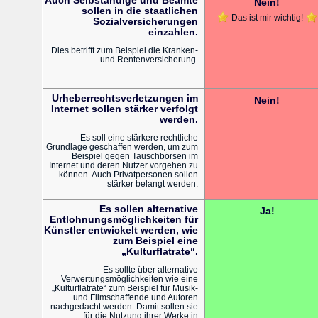
Auch Selbständige und Beamte
Nein!
sollen in die staatlichen
Das ist mir wichtig!
Sozialversicherungen
einzahlen.
Dies betrifft zum Beispiel die Kranken-
und Rentenversicherung.
Urheberrechtsverletzungen im
Nein!
Internet sollen stärker verfolgt
werden.
Es soll eine stärkere rechtliche
Grundlage geschaffen werden, um zum
Beispiel gegen Tauschbörsen im
Internet und deren Nutzer vorgehen zu
können. Auch Privatpersonen sollen
stärker belangt werden.
Es sollen alternative
Ja!
Entlohnungsmöglichkeiten für
Künstler entwickelt werden, wie
zum Beispiel eine
„Kulturflatrate“.
Es sollte über alternative
Verwertungsmöglichkeiten wie eine
„Kulturflatrate“ zum Beispiel für Musik-
und Filmschaffende und Autoren
nachgedacht werden. Damit sollen sie
für die Nutzung ihrer Werke in