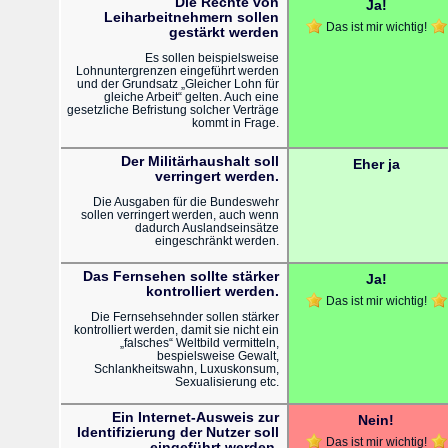
Die Rechte von
Ja!
Leiharbeitnehmern sollen
Das ist mir wichtig!
gestärkt werden
Es sollen beispielsweise
Lohnuntergrenzen eingeführt werden
und der Grundsatz „Gleicher Lohn für
gleiche Arbeit“ gelten. Auch eine
gesetzliche Befristung solcher Verträge
kommt in Frage.
Der Militärhaushalt soll
Eher ja
verringert werden.
Die Ausgaben für die Bundeswehr
sollen verringert werden, auch wenn
dadurch Auslandseinsätze
eingeschränkt werden.
Das Fernsehen sollte stärker
Ja!
kontrolliert werden.
Das ist mir wichtig!
Die Fernsehsehnder sollen stärker
kontrolliert werden, damit sie nicht ein
„falsches“ Weltbild vermitteln,
bespielsweise Gewalt,
Schlankheitswahn, Luxuskonsum,
Sexualisierung etc.
Ein Internet-Ausweis zur
Nein!
Identifizierung der Nutzer soll
Das ist mir wichtig!
eingeführt werden.