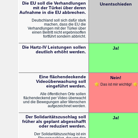
Die EU soll die Verhandlungen
Unentschieden
mit der Türkei über deren
Aufnahme in die EU abbrechen.
Deutschland soll sich dafür stark
machen, dass die EU die
Verhandlungen mit der Türkei über
einen Beitritt nicht ergebnisoffen
fortführt sondern abbricht.
Die Hartz-IV Leistungen sollen
Ja!
deutlich erhöht werden.
Eine flächendeckende
Nein!
Videoüberwachung soll
Das ist mir wichtig!
eingeführt werden.
Alle öffentlichen Orte sollen
flächendeckend per Video überwacht
und die Bewegungen aller Menschen
aufgezeichnet werden.
Der Solidaritätszuschlag soll
Ja!
früher als geplant abgeschafft
oder reduziert werden.
Der Solidaritätszuschlag ist ein
Steuerzuschlag, der von den