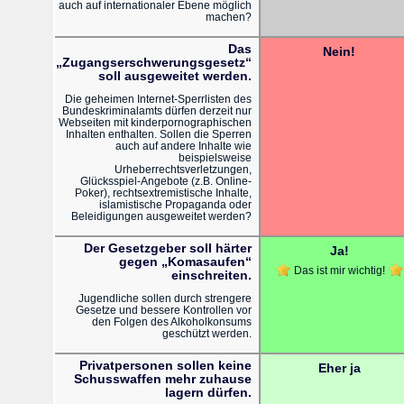
auch auf internationaler Ebene möglich
machen?
Das
Nein!
„Zugangserschwerungsgesetz“
soll ausgeweitet werden.
Die geheimen Internet-Sperrlisten des
Bundeskriminalamts dürfen derzeit nur
Webseiten mit kinderpornographischen
Inhalten enthalten. Sollen die Sperren
auch auf andere Inhalte wie
beispielsweise
Urheberrechtsverletzungen,
Glücksspiel-Angebote (z.B. Online-
Poker), rechtsextremistische Inhalte,
islamistische Propaganda oder
Beleidigungen ausgeweitet werden?
Der Gesetzgeber soll härter
Ja!
gegen „Komasaufen“
Das ist mir wichtig!
einschreiten.
Jugendliche sollen durch strengere
Gesetze und bessere Kontrollen vor
den Folgen des Alkoholkonsums
geschützt werden.
Privatpersonen sollen keine
Eher ja
Schusswaffen mehr zuhause
lagern dürfen.