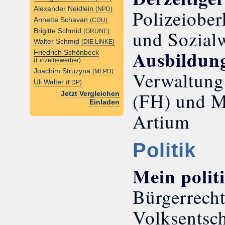
Alexander Neidlein
(NPD)
Polizeiobe
Annette Schavan
(CDU)
und Sozialw
Brigitte Schmid
(GRÜNE)
Walter Schmid
(DIE LINKE)
Ausbildun
Friedrich Schönbeck
(Einzelbewerber)
Joachim Struzyna
Verwaltungs
(MLPD)
Uli Walter
(FDP)
(FH) und M
Jetzt Vergleichen
Einladen
Artium
Politik
Mein polit
Bürgerrecht
Volksentsch