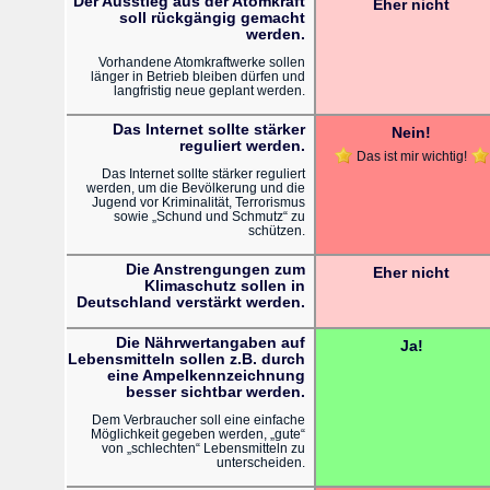
Der Ausstieg aus der Atomkraft
Eher nicht
soll rückgängig gemacht
werden.
Vorhandene Atomkraftwerke sollen
länger in Betrieb bleiben dürfen und
langfristig neue geplant werden.
Das Internet sollte stärker
Nein!
reguliert werden.
Das ist mir wichtig!
Das Internet sollte stärker reguliert
werden, um die Bevölkerung und die
Jugend vor Kriminalität, Terrorismus
sowie „Schund und Schmutz“ zu
schützen.
Die Anstrengungen zum
Eher nicht
Klimaschutz sollen in
Deutschland verstärkt werden.
Die Nährwertangaben auf
Ja!
Lebensmitteln sollen z.B. durch
eine Ampelkennzeichnung
besser sichtbar werden.
Dem Verbraucher soll eine einfache
Möglichkeit gegeben werden, „gute“
von „schlechten“ Lebensmitteln zu
unterscheiden.