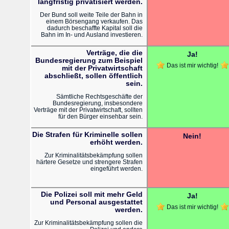
langfristig privatisiert werden.
Der Bund soll weite Teile der Bahn in
einem Börsengang verkaufen. Das
dadurch beschaffte Kapital soll die
Bahn im In- und Ausland investieren.
Verträge, die die
Ja!
Bundesregierung zum Beispiel
Das ist mir wichtig!
mit der Privatwirtschaft
abschließt, sollen öffentlich
sein.
Sämtliche Rechtsgeschäfte der
Bundesregierung, insbesondere
Verträge mit der Privatwirtschaft, sollten
für den Bürger einsehbar sein.
Die Strafen für Kriminelle sollen
Nein!
erhöht werden.
Zur Kriminalitätsbekämpfung sollen
härtere Gesetze und strengere Strafen
eingeführt werden.
Die Polizei soll mit mehr Geld
Ja!
und Personal ausgestattet
Das ist mir wichtig!
werden.
Zur Kriminalitätsbekämpfung sollen die