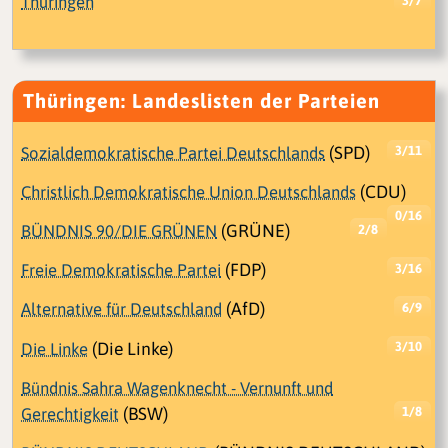
Thüringen
3/7
Thüringen: Landeslisten der Parteien
Sozialdemokratische Partei Deutschlands
(SPD)
3/11
Christlich Demokratische Union Deutschlands
(CDU)
0/16
BÜNDNIS 90/DIE GRÜNEN
(GRÜNE)
2/8
Freie Demokratische Partei
(FDP)
3/16
Alternative für Deutschland
(AfD)
6/9
Die Linke
(Die Linke)
3/10
Bündnis Sahra Wagenknecht - Vernunft und
Gerechtigkeit
(BSW)
1/8