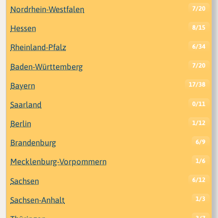
Nordrhein-Westfalen
7/20
Hessen
8/15
Rheinland-Pfalz
6/34
Baden-Württemberg
7/20
Bayern
17/38
Saarland
0/11
Berlin
1/12
Brandenburg
6/9
Mecklenburg-Vorpommern
1/6
Sachsen
6/12
Sachsen-Anhalt
1/3