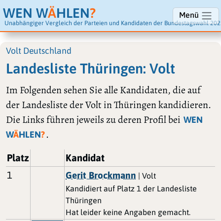
WEN W
Ä
HLEN
?
Menü
Unabhängiger Vergleich der Parteien und Kandidaten der Bundestagswahl 202
Volt Deutschland
Landesliste Thüringen: Volt
Im Folgenden sehen Sie alle Kandidaten, die auf
der Landesliste der Volt in Thüringen kandidieren.
Die Links führen jeweils zu deren Profil bei
WEN
.
W
Ä
HLEN
?
Platz
Kandidat
1
Gerit Brockmann
| Volt
Kandidiert auf Platz 1 der Landesliste
Thüringen
Hat leider keine Angaben gemacht.