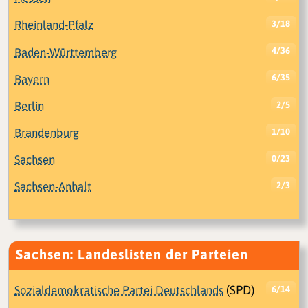
Rheinland-Pfalz
3/18
Baden-Württemberg
4/36
Bayern
6/35
Berlin
2/5
Brandenburg
1/10
Sachsen
0/23
Sachsen-Anhalt
2/3
Sachsen: Landeslisten der Parteien
Sozialdemokratische Partei Deutschlands
(SPD)
6/14