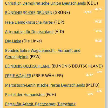
Christlich Demokratische Union Deutschlands
(CDU)
4/26
BÜNDNIS 90/DIE GRÜNEN
(GRÜNE)
4/10
Freie Demokratische Partei
(FDP)
9/15
Alternative für Deutschland
(AfD)
3/16
Die Linke
(Die Linke)
8/15
Bündnis Sahra Wagenknecht - Vernunft und
Gerechtigkeit
(BSW)
0/14
BÜNDNIS DEUTSCHLAND
(BÜNDNIS DEUTSCHLAND)
1/9
FREIE WÄHLER
(FREIE WÄHLER)
4/17
Marxistisch-Leninistische Partei Deutschlands
(MLPD)
3/6
Partei der Humanisten
(PdH)
4/5
Partei für Arbeit, Rechtsstaat, Tierschutz,