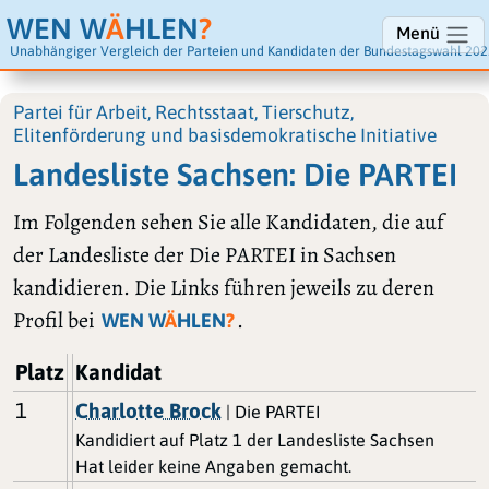
WEN W
Ä
HLEN
?
Menü
Unabhängiger Vergleich der Parteien und Kandidaten der Bundestagswahl 202
Partei für Arbeit, Rechtsstaat, Tierschutz,
Elitenförderung und basisdemokratische Initiative
Landesliste Sachsen: Die PARTEI
Im Folgenden sehen Sie alle Kandidaten, die auf
der Landesliste der Die PARTEI in Sachsen
kandidieren. Die Links führen jeweils zu deren
Profil bei
.
WEN W
Ä
HLEN
?
Platz
Kandidat
1
Charlotte Brock
| Die PARTEI
Kandidiert auf Platz 1 der Landesliste Sachsen
Hat leider keine Angaben gemacht.