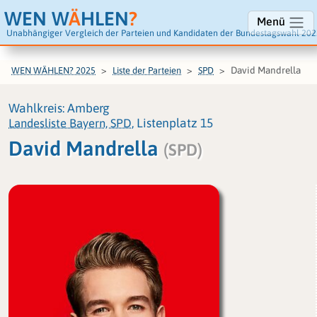
WEN W
Ä
HLEN
?
Menü
Unabhängiger Vergleich der Parteien und Kandidaten der Bundestagswahl 202
David Mandrella
WEN WÄHLEN? 2025
Liste der Parteien
SPD
Wahlkreis: Amberg
Landesliste Bayern, SPD
, Listenplatz 15
David Mandrella
(SPD)