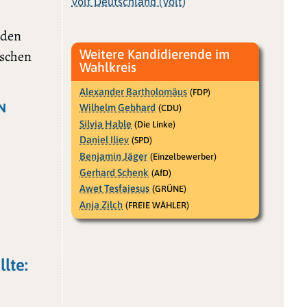
Volt Deutschland (Volt)
 den
Weitere Kandidierende im
ischen
Wahlkreis
Alexander Bartholomäus
(FDP)
N
Wilhelm Gebhard
(CDU)
Silvia Hable
(Die Linke)
Daniel Iliev
(SPD)
Benjamin Jäger
(Einzelbewerber)
Gerhard Schenk
(AfD)
Awet Tesfaiesus
(GRÜNE)
Anja Zilch
(FREIE WÄHLER)
lte: