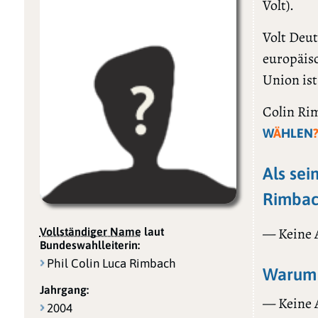
Volt).
Volt Deuts
europäis
Union ist
Colin Rim
W
Ä
HLEN
Als sei
Rimbac
— Keine
Vollständiger Name
laut
Bundeswahlleiterin:
Phil Colin Luca Rimbach
Warum 
Jahrgang:
— Keine
2004