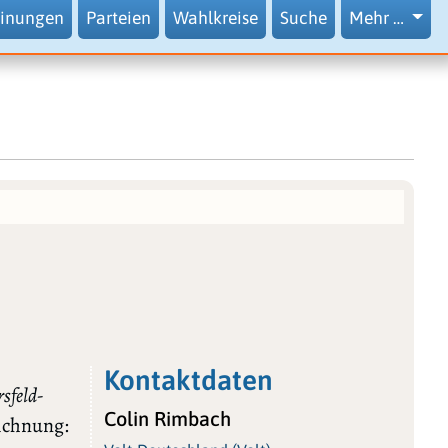
inungen
Parteien
Wahlkreise
Suche
Mehr …
Kontaktdaten
sfeld-
Colin Rimbach
eichnung: