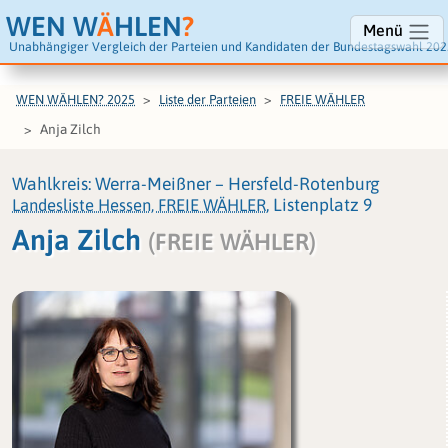
WEN W
Ä
HLEN
?
Menü
Unabhängiger Vergleich der Parteien und Kandidaten der Bundestagswahl 202
WEN WÄHLEN? 2025
Liste der Parteien
FREIE WÄHLER
Anja Zilch
Wahlkreis: Werra-Meißner – Hersfeld-Rotenburg
Landesliste Hessen, FREIE WÄHLER
, Listenplatz 9
Anja Zilch
(FREIE WÄHLER)