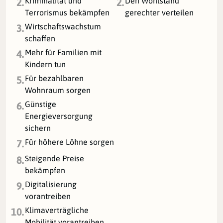
Kriminalität und
Den Wohlstand
2.
2.
Terrorismus bekämpfen
gerechter verteilen
Wirtschaftswachstum
3.
schaffen
Mehr für Familien mit
4.
Kindern tun
Für bezahlbaren
5.
Wohnraum sorgen
Günstige
6.
Energieversorgung
sichern
Für höhere Löhne sorgen
7.
Steigende Preise
8.
bekämpfen
Digitalisierung
9.
vorantreiben
Klimaverträgliche
10.
Mobilität vorantreiben