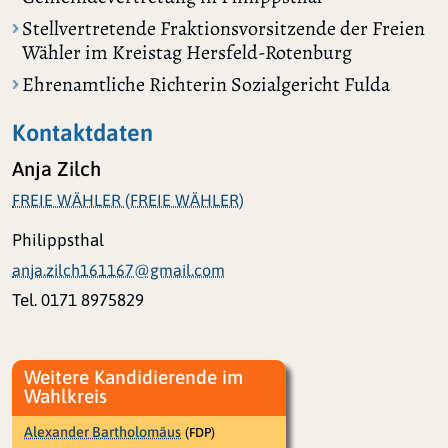
Stellvertretende Fraktionsvorsitzende der Freien
Wähler im Kreistag Hersfeld-Rotenburg
Ehrenamtliche Richterin Sozialgericht Fulda
Kontaktdaten
Anja Zilch
FREIE WÄHLER (FREIE WÄHLER)
Philippsthal
anja.zilch161167@gmail.com
Tel. 0171 8975829
Weitere Kandidierende im
Wahlkreis
Alexander Bartholomäus
(FDP)