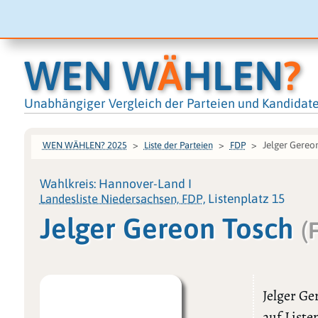
WEN W
Ä
HLEN
?
Unabhängiger Vergleich der Parteien und Kandidat
Jelger Gereo
WEN WÄHLEN? 2025
Liste der Parteien
FDP
Wahlkreis: Hannover-Land I
Landesliste Niedersachsen, FDP
, Listenplatz 15
Jelger Gereon Tosch
(
Jelger Ge
auf Liste