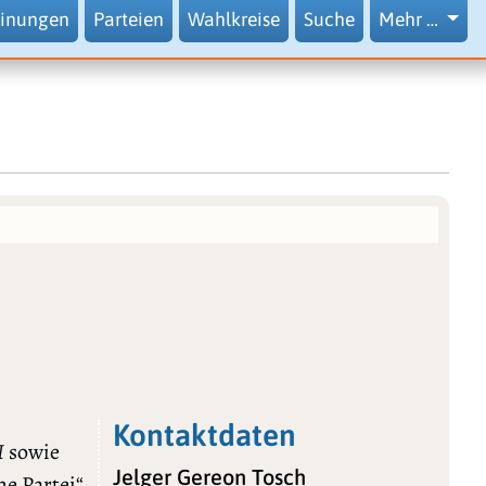
inungen
Parteien
Wahlkreise
Suche
Mehr …
Kontaktdaten
I
sowie
Jelger Gereon Tosch
he Partei“