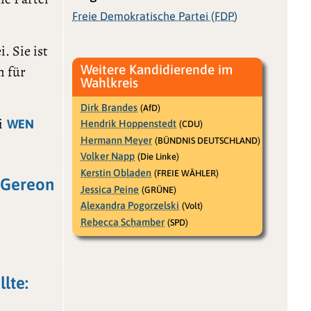
Freie Demokratische Partei (FDP)
. Sie ist
Weitere Kandidierende im
h für
Wahlkreis
Dirk Brandes
(AfD)
i
WEN
Hendrik Hoppenstedt
(CDU)
Hermann Meyer
(BÜNDNIS DEUTSCHLAND)
Volker Napp
(Die Linke)
Kerstin Obladen
(FREIE WÄHLER)
r Gereon
Jessica Peine
(GRÜNE)
Alexandra Pogorzelski
(Volt)
Rebecca Schamber
(SPD)
lte: