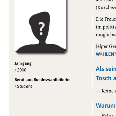
(Kurzbez
Die Freie
im politi
möglichs
Jelger Ge
W
Ä
HLEN
Jahrgang:
Als sei
2000
Tosch a
Beruf laut Bundeswahlleiterin:
Student
— Keine
Warum 