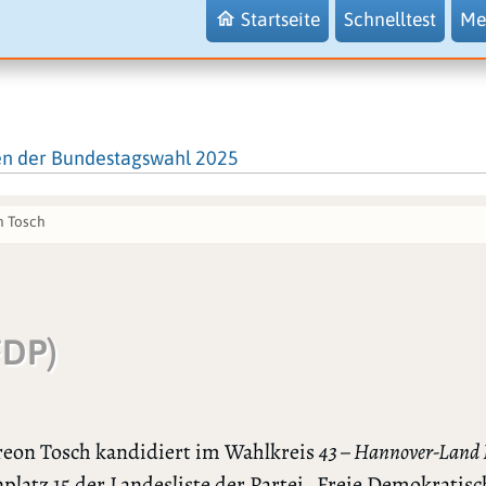
Startseite
Schnelltest
Me
en der Bundestagswahl 2025
n Tosch
FDP)
reon Tosch kandidiert im Wahlkreis
43 – Hannover-Land 
nplatz 15 der Landesliste der Partei „Freie Demokratisc