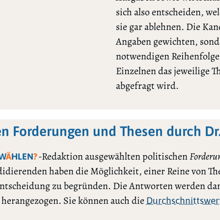
sich also entscheiden, we
sie gar ablehnen. Die Ka
Angaben gewichten, sonde
notwendigen Reihenfolge l
Einzelnen das jeweilige 
abgefragt wird.
en Forderungen und Thesen durch Dr
-Redaktion ausgewählten politischen
Forderu
W
Ä
HLEN
?
ndidierenden haben die Möglichkeit, einer Reine von Th
ntscheidung zu begründen. Die Antworten werden dan
h herangezogen. Sie können auch die
Durchschnittswer