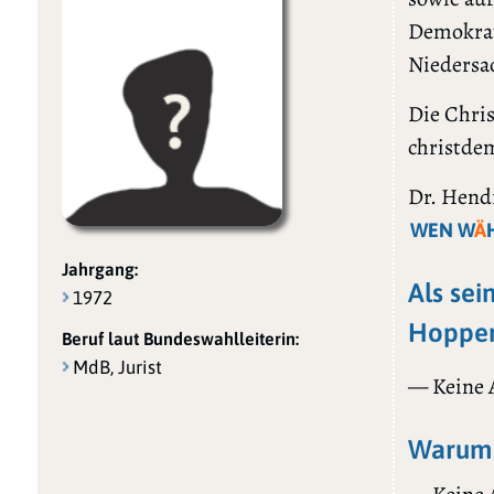
Demokrat
Niedersa
Die Chris
christdem
Dr. Hendr
WEN W
Ä
Jahrgang:
Als sei
1972
Hoppen
Beruf laut Bundeswahlleiterin:
MdB, Jurist
— Keine
Warum 