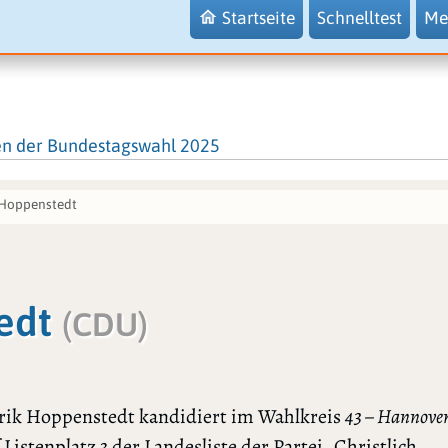
Startseite
Schnelltest
Me
en der Bundestagswahl 2025
 Hoppenstedt
tedt
(CDU)
rik Hoppenstedt kandidiert im Wahlkreis
43 – Hannover
 Listenplatz 3 der Landesliste der Partei „Christlich