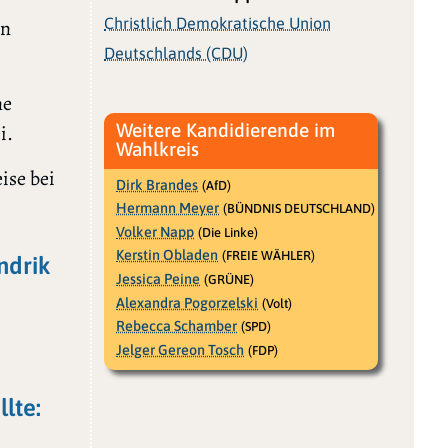
Christlich Demokratische Union
in
Deutschlands (CDU)
ne
Weitere Kandidierende im
i.
Wahlkreis
ise bei
Dirk Brandes
(AfD)
Hermann Meyer
(BÜNDNIS DEUTSCHLAND)
Volker Napp
(Die Linke)
Kerstin Obladen
(FREIE WÄHLER)
ndrik
Jessica Peine
(GRÜNE)
Alexandra Pogorzelski
(Volt)
Rebecca Schamber
(SPD)
Jelger Gereon Tosch
(FDP)
lte: