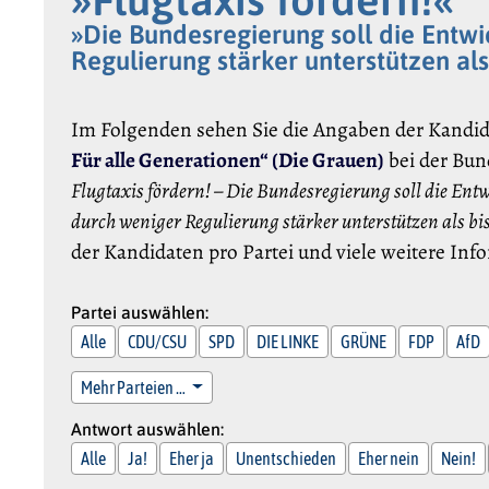
»Die Bundesregierung soll die Entwi
Regulierung stärker unterstützen als
Im Folgenden sehen Sie die Angaben der Kandi
Für alle Generationen“ (Die Grauen)
bei der Bun
Flugtaxis fördern! – Die Bundesregierung soll die Ent
durch weniger Regulierung stärker unterstützen als bi
der Kandidaten pro Partei und viele weitere In
Partei auswählen:
Alle
CDU/CSU
SPD
DIE LINKE
GRÜNE
FDP
AfD
Mehr Parteien …
Antwort auswählen:
Alle
Ja!
Eher ja
Unentschieden
Eher nein
Nein!