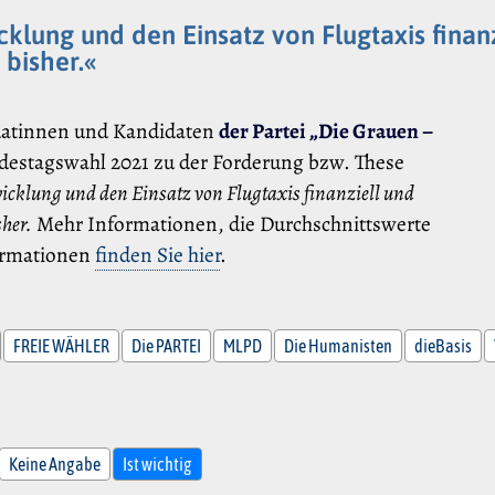
cklung und den Einsatz von Flugtaxis finan
 bisher.«
datinnen und Kandidaten
der Partei „Die Grauen –
destagswahl 2021 zu der Forderung bzw. These
wicklung und den Einsatz von Flugtaxis finanziell und
sher.
Mehr Informationen, die Durchschnittswerte
formationen
finden Sie hier
.
FREIE WÄHLER
Die PARTEI
MLPD
Die Humanisten
dieBasis
Keine Angabe
Ist wichtig