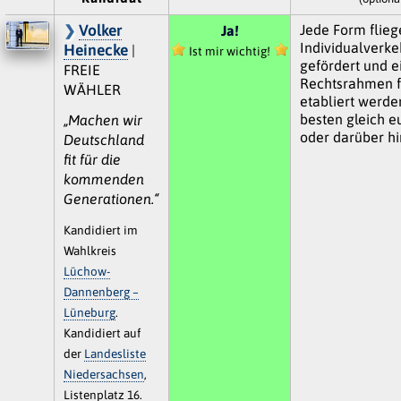
Volker
Jede Form flie
Ja!
Individualverkeh
Heinecke
|
Ist mir wichtig!
gefördert und e
FREIE
Rechtsrahmen f
WÄHLER
etabliert werde
besten gleich e
„Machen wir
oder darüber hi
Deutschland
fit für die
kommenden
Generationen.“
Kandidiert im
Wahlkreis
Lüchow-
Dannenberg –
Lüneburg
.
Kandidiert auf
der
Landesliste
Niedersachsen
,
Listenplatz 16.