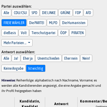
Partei auswählen:
Alle
CDU/CSU
SPD
DIE LINKE
GRÜNE
FDP
AfD
FREIE WÄHLER
Die PARTEI
MLPD
Die Humanisten
dieBasis
Volt
Tierschutzpartei
ÖDP
PIRATEN
Mehr Parteien …
Antwort auswählen:
Alle
Ja!
Eher ja
Unentschieden
Eher nein
Nein!
Keine Angabe
Ist wichtig
Hinweise:
Reihenfolge: alphabetisch nach Nachname, Vorname; es
werden alle Kandidierenden angezeigt, die eine Angabe gemacht und
ihr Profil freigegeben haben
Kandidatin,
Kommentar/Be
Antwort
Kandidat
(optiona