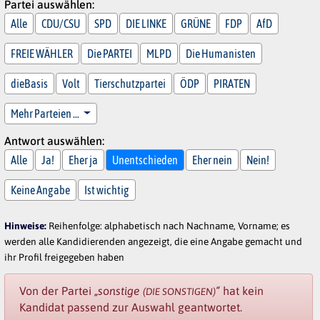
Partei auswählen:
Alle
CDU/CSU
SPD
DIE LINKE
GRÜNE
FDP
AfD
FREIE WÄHLER
Die PARTEI
MLPD
Die Humanisten
dieBasis
Volt
Tierschutzpartei
ÖDP
PIRATEN
Mehr Parteien …
Antwort auswählen:
Alle
Ja!
Eher ja
Unentschieden
Eher nein
Nein!
Keine Angabe
Ist wichtig
Hinweise:
Reihenfolge: alphabetisch nach Nachname, Vorname; es
werden alle Kandidierenden angezeigt, die eine Angabe gemacht und
ihr Profil freigegeben haben
Von der Partei
„sonstige
“
hat kein
(DIE SONSTIGEN)
Kandidat passend zur Auswahl geantwortet.