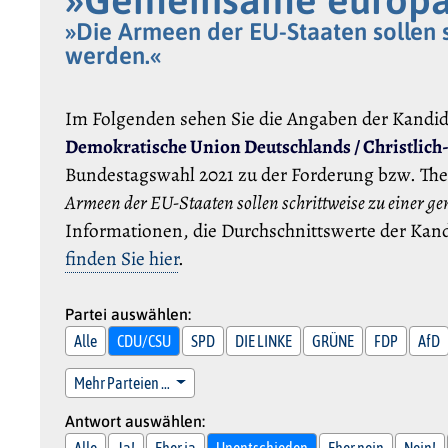
»Die Armeen der EU-Staaten sollen
werden.«
Im Folgenden sehen Sie die Angaben der Kandi
Demokratische Union Deutschlands / Christlich
Bundestagswahl 2021 zu der Forderung bzw. Th
Armeen der EU-Staaten sollen schrittweise zu einer
Informationen, die Durchschnittswerte der Kand
finden Sie hier
.
Partei auswählen:
Alle
CDU/CSU
SPD
DIE LINKE
GRÜNE
FDP
AfD
Mehr Parteien …
Antwort auswählen:
Alle
Ja!
Eher ja
Unentschieden
Eher nein
Nein!