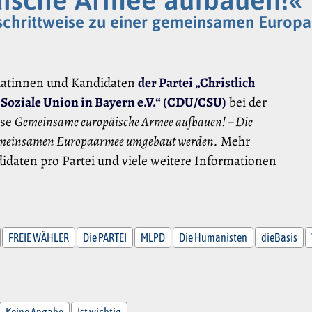
 schrittweise zu einer gemeinsamen Euro
datinnen und Kandidaten
der Partei „Christlich
-Soziale Union in Bayern e.V.“ (CDU/CSU)
bei der
ese
Gemeinsame europäische Armee aufbauen! – Die
 gemeinsamen Europaarmee umgebaut werden.
Mehr
idaten pro Partei und viele weitere Informationen
FREIE WÄHLER
Die PARTEI
MLPD
Die Humanisten
dieBasis
Keine Angabe
Ist wichtig