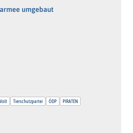
paarmee umgebaut
Volt
Tierschutzpartei
ÖDP
PIRATEN