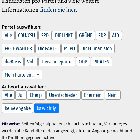
Kandidaten pro Partei und viele weitere
Informationen
finden Sie hier
.
Partei auswählen:
Alle
CDU/CSU
SPD
DIE LINKE
GRÜNE
FDP
AfD
FREIE WÄHLER
Die PARTEI
MLPD
Die Humanisten
dieBasis
Volt
Tierschutzpartei
ÖDP
PIRATEN
Mehr Parteien …
Antwort auswählen:
Alle
Ja!
Eher ja
Unentschieden
Eher nein
Nein!
Keine Angabe
Ist wichtig
Hinweise:
Reihenfolge: alphabetisch nach Nachname, Vorname; es
werden alle Kandidierenden angezeigt, die eine Angabe gemacht und
ihr Profil freigegeben haben