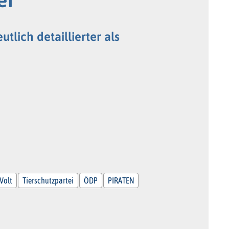
lich detaillierter als
Volt
Tierschutzpartei
ÖDP
PIRATEN