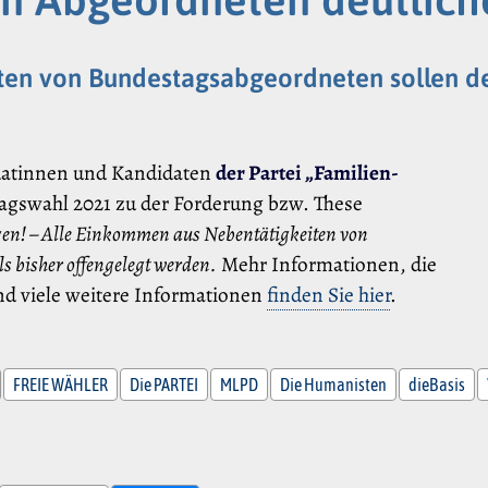
en von Bundestagsabgeordneten sollen deut
datinnen und Kandidaten
der Partei „Familien-
agswahl 2021 zu der Forderung bzw. These
gen! – Alle Einkommen aus Nebentätigkeiten von
ls bisher offengelegt werden.
Mehr Informationen, die
nd viele weitere Informationen
finden Sie hier
.
FREIE WÄHLER
Die PARTEI
MLPD
Die Humanisten
dieBasis