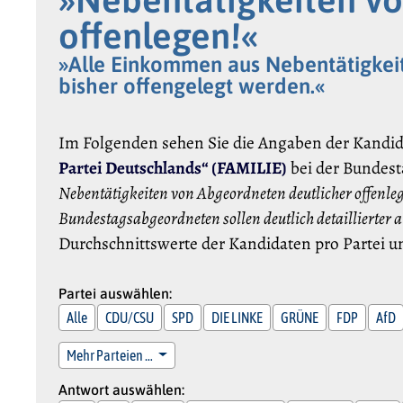
offenlegen!«
»Alle Einkommen aus Nebentätigkeit
bisher offengelegt werden.«
Im Folgenden sehen Sie die Angaben der Kandi
Partei Deutschlands“ (FAMILIE)
bei der Bundest
Nebentätigkeiten von Abgeordneten deutlicher offenle
Bundestagsabgeordneten sollen deutlich detaillierter a
Durchschnittswerte der Kandidaten pro Partei u
Partei auswählen:
Alle
CDU/CSU
SPD
DIE LINKE
GRÜNE
FDP
AfD
Mehr Parteien …
Antwort auswählen: