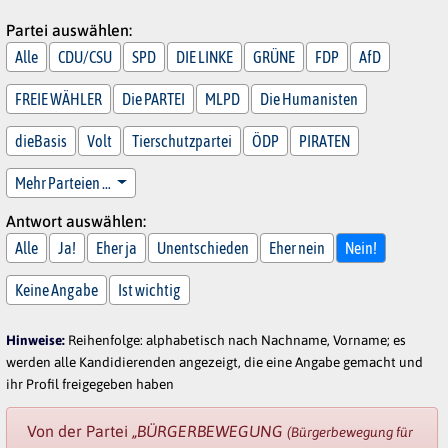
Partei auswählen:
Alle
CDU/CSU
SPD
DIE LINKE
GRÜNE
FDP
AfD
FREIE WÄHLER
Die PARTEI
MLPD
Die Humanisten
dieBasis
Volt
Tierschutzpartei
ÖDP
PIRATEN
Mehr Parteien …
Antwort auswählen:
Alle
Ja!
Eher ja
Unentschieden
Eher nein
Nein!
Keine Angabe
Ist wichtig
Hinweise:
Reihenfolge: alphabetisch nach Nachname, Vorname; es
werden alle Kandidierenden angezeigt, die eine Angabe gemacht und
ihr Profil freigegeben haben
Von der Partei
„BÜRGERBEWEGUNG
(Bürgerbewegung für