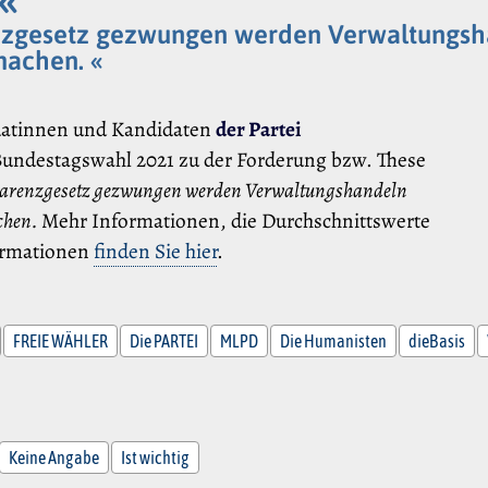
enzgesetz gezwungen werden Verwaltungsha
machen. «
datinnen und Kandidaten
der Partei
Bundestagswahl 2021 zu der Forderung bzw. These
nsparenzgesetz gezwungen werden Verwaltungshandeln
achen.
Mehr Informationen, die Durchschnittswerte
formationen
finden Sie hier
.
FREIE WÄHLER
Die PARTEI
MLPD
Die Humanisten
dieBasis
Keine Angabe
Ist wichtig