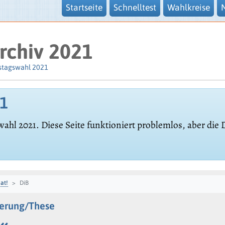
Startseite
Schnelltest
Wahlkreise
rchiv 2021
stagswahl 2021
21
wahl 2021. Diese Seite funktioniert problemlos, aber die
at!
DiB
derung/These
«