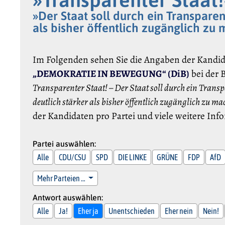
»Der Staat soll durch ein Transpar
als bisher öffentlich zugänglich zu 
Im Folgenden sehen Sie die Angaben der Kandi
„DEMOKRATIE IN BEWEGUNG“ (DiB)
bei der 
Transparenter Staat! – Der Staat soll durch ein Tra
deutlich stärker als bisher öffentlich zugänglich zu m
der Kandidaten pro Partei und viele weitere In
Partei auswählen:
Alle
CDU/CSU
SPD
DIE LINKE
GRÜNE
FDP
AfD
Mehr Parteien …
Antwort auswählen:
Alle
Ja!
Eher ja
Unentschieden
Eher nein
Nein!