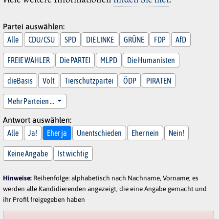
Partei auswählen:
Alle
CDU/CSU
SPD
DIE LINKE
GRÜNE
FDP
AfD
FREIE WÄHLER
Die PARTEI
MLPD
Die Humanisten
dieBasis
Volt
Tierschutzpartei
ÖDP
PIRATEN
Mehr Parteien …
Antwort auswählen:
Alle
Ja!
Eher ja
Unentschieden
Eher nein
Nein!
Keine Angabe
Ist wichtig
Hinweise:
Reihenfolge: alphabetisch nach Nachname, Vorname; es
werden alle Kandidierenden angezeigt, die eine Angabe gemacht und
ihr Profil freigegeben haben