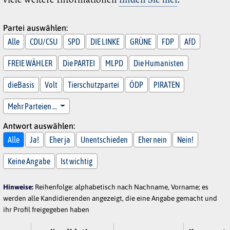
Partei auswählen:
Alle
CDU/CSU
SPD
DIE LINKE
GRÜNE
FDP
AfD
FREIE WÄHLER
Die PARTEI
MLPD
Die Humanisten
dieBasis
Volt
Tierschutzpartei
ÖDP
PIRATEN
Mehr Parteien …
Antwort auswählen:
Alle
Ja!
Eher ja
Unentschieden
Eher nein
Nein!
Keine Angabe
Ist wichtig
Hinweise:
Reihenfolge: alphabetisch nach Nachname, Vorname; es
werden alle Kandidierenden angezeigt, die eine Angabe gemacht und
ihr Profil freigegeben haben