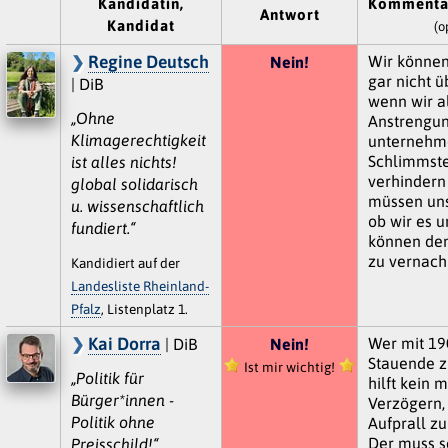
Kandidatin,
Kommenta
Antwort
Kandidat
(o
Regine Deutsch
Wir können
Nein!
gar nicht ü
| DiB
wenn wir a
„Ohne
Anstrengu
Klimagerechtigkeit
unternehme
Schlimmst
ist alles nichts!
verhindern 
global solidarisch
müssen uns
u. wissenschaftlich
ob wir es u
fundiert.“
können den
zu vernach
Kandidiert auf der
Landesliste Rheinland-
Pfalz
, Listenplatz 1.
Kai Dorra
Wer mit 19
| DiB
Nein!
Stauende z
Ist mir wichtig!
„Politik für
hilft kein 
Bürger*innen -
Verzögern,
Politik ohne
Aufprall zu
Der muss s
Preisschild!“