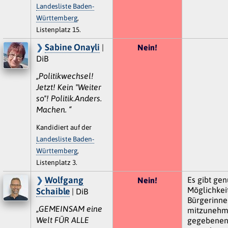
Landesliste Baden-
Württemberg
,
Listenplatz 15.
Sabine Onayli
|
Nein!
DiB
„Politikwechsel!
Jetzt! Kein "Weiter
so"! Politik.Anders.
Machen. “
Kandidiert auf der
Landesliste Baden-
Württemberg
,
Listenplatz 3.
Wolfgang
Es gibt ge
Nein!
Möglichkeit
Schaible
| DiB
Bürgerinne
„GEMEINSAM eine
mitzunehm
Welt FÜR ALLE
gegebenenf