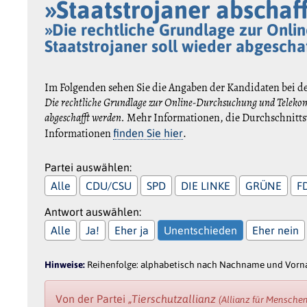
»Staatstrojaner abschaf
»Die rechtliche Grundlage zur Onl
Staatstrojaner soll wieder abgescha
Im Folgenden sehen Sie die Angaben der Kandidaten bei d
Die rechtliche Grundlage zur Online-Durchsuchung und Telekom
abgeschafft werden.
Mehr Informationen, die Durchschnittsw
Informationen
.
finden Sie hier
Partei auswählen:
Alle
CDU/CSU
SPD
DIE LINKE
GRÜNE
F
Antwort auswählen:
Alle
Ja!
Eher ja
Unentschieden
Eher nein
Hinweise:
Reihenfolge: alphabetisch nach Nachname und Vornam
Von der Partei
„Tierschutzallianz
(Allianz für Mensche