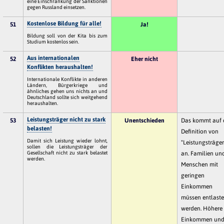
eine Einschränkung der Sanktionen
gegen Russland einsetzen.
Kostenlose Bildung für alle!
51
Ja!
Bildung soll von der Kita bis zum
Studium kostenlos sein.
Aus internationalen
52
Eher nicht
Konflikten heraushalten!
Internationale Konflikte in anderen
Ländern, Bürgerkriege und
ähnliches gehen uns nichts an und
Deutschland sollte sich weitgehend
heraushalten.
Leistungsträger nicht zu stark
53
Unentschieden
Das kommt auf 
belasten!
Definition von
Damit sich Leistung wieder lohnt,
"Leistungsträge
sollen die Leistungsträger der
Gesellschaft nicht zu stark belastet
an. Familien un
werden.
Menschen mit
geringen
Einkommen
müssen entlaste
werden. Höhere
Einkommen un