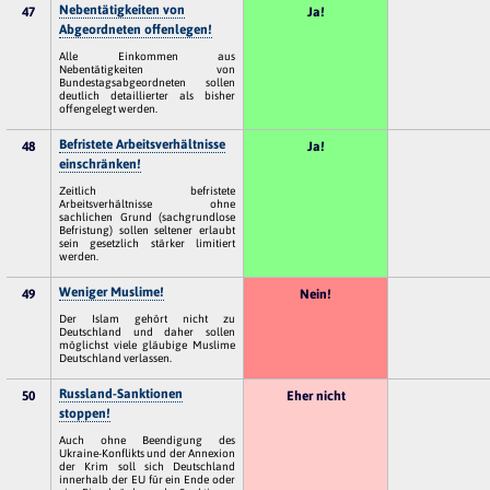
Nebentätigkeiten von
47
Ja!
Abgeordneten offenlegen!
Alle Einkommen aus
Nebentätigkeiten von
Bundestagsabgeordneten sollen
deutlich detaillierter als bisher
offengelegt werden.
Befristete Arbeitsverhältnisse
48
Ja!
einschränken!
Zeitlich befristete
Arbeitsverhältnisse ohne
sachlichen Grund (sachgrundlose
Befristung) sollen seltener erlaubt
sein gesetzlich stärker limitiert
werden.
Weniger Muslime!
49
Nein!
Der Islam gehört nicht zu
Deutschland und daher sollen
möglichst viele gläubige Muslime
Deutschland verlassen.
Russland-Sanktionen
50
Eher nicht
stoppen!
Auch ohne Beendigung des
Ukraine-Konflikts und der Annexion
der Krim soll sich Deutschland
innerhalb der EU für ein Ende oder