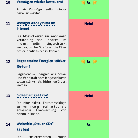
Vermögen wieder besteuern!
10
Ja!
Private Vermögen sollen wieder
besteuert werden.
Weniger Anonymität im
11
Nein!
Internet!
Die Möglichkeiten zur anonymen
Verbreitung von Inhalten im
Internet sollen eingeschränkt
werden, um bei Straftaten die Täter
besser identifizieren zu können.
Regenerative Energien stärker
12
Ja!
fördern!
Regenerative Energien wie Solar-
und Windkraft oder Biogasanlagen
sollen stärker als bisher gefördert
werden.
Sicherheit geht vor!
13
Nein!
Die Möglichkeit, Terroranschläge
zu verhindern, rechtfertigt die
anlasslose Überwachung von
Kommunikation.
Weiterhin „Steuer-CDs“
14
Ja!
kaufen!
Die Steuerbehörden sollen