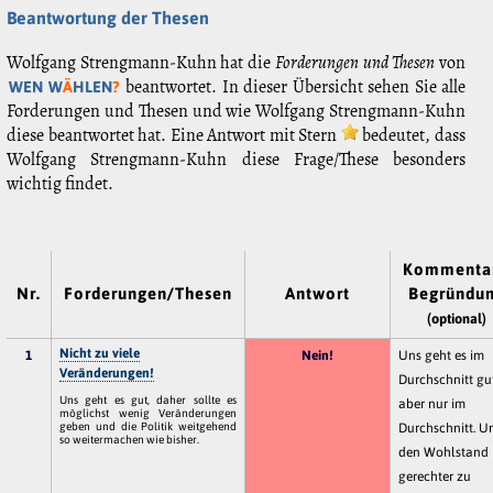
Beantwortung der Thesen
Wolfgang Strengmann-Kuhn hat die
Forderungen und Thesen
von
beantwortet. In dieser Übersicht sehen Sie alle
WEN W
Ä
HLEN
?
Forderungen und Thesen und wie Wolfgang Strengmann-Kuhn
diese beantwortet hat. Eine Antwort mit Stern
bedeutet, dass
Wolfgang Strengmann-Kuhn diese Frage/These besonders
wichtig findet.
Kommentar
Nr.
Forderungen/Thesen
Antwort
Begründu
(optional)
Nicht zu viele
1
Nein!
Uns geht es im
Veränderungen!
Durchschnitt gut
Uns geht es gut, daher sollte es
aber nur im
möglichst wenig Veränderungen
geben und die Politik weitgehend
Durchschnitt. 
so weitermachen wie bisher.
den Wohlstand
gerechter zu