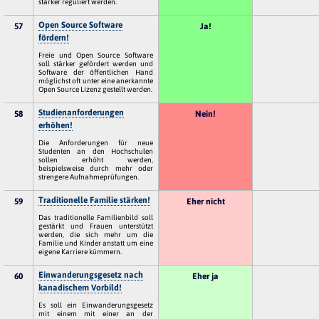
stärker reguliert werden.
Open Source Software
57
Ja!
fördern!
Freie und Open Source Software
soll stärker gefördert werden und
Software der öffentlichen Hand
möglichst oft unter eine anerkannte
Open Source Lizenz gestellt werden.
Studienanforderungen
58
Nein!
erhöhen!
Die Anforderungen für neue
Studenten an den Hochschulen
sollen erhöht werden,
beispielsweise durch mehr oder
strengere Aufnahmeprüfungen.
Traditionelle Familie stärken!
59
Eher nicht
Das traditionelle Familienbild soll
gestärkt und Frauen unterstützt
werden, die sich mehr um die
Familie und Kinder anstatt um eine
eigene Karriere kümmern.
Einwanderungsgesetz nach
60
Eher ja
kanadischem Vorbild!
Es soll ein Einwanderungsgesetz
mit einem mit einer an der