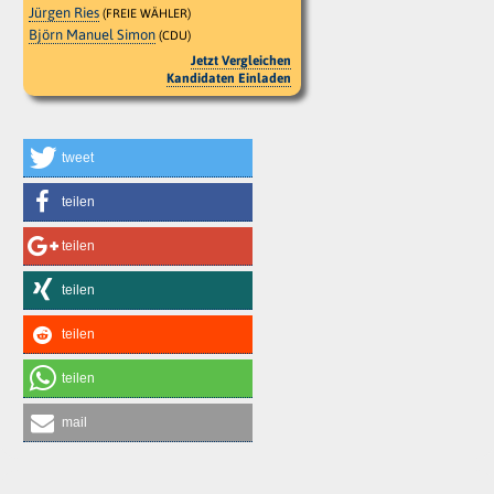
Jürgen Ries
(FREIE WÄHLER)
Björn Manuel Simon
(CDU)
Jetzt Vergleichen
Kandidaten Einladen
tweet
teilen
teilen
teilen
teilen
teilen
mail