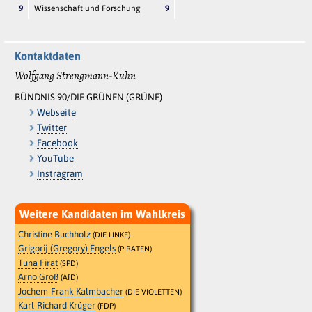
9
Wissenschaft und Forschung
9
Kontaktdaten
Wolfgang Strengmann-Kuhn
BÜNDNIS 90/DIE GRÜNEN (GRÜNE)
Webseite
Twitter
Facebook
YouTube
Instragram
Weitere Kandidaten im Wahlkreis
Christine Buchholz
(DIE LINKE)
Grigorij (Gregory) Engels
(PIRATEN)
Tuna Firat
(SPD)
Arno Groß
(AfD)
Jochem-Frank Kalmbacher
(DIE VIOLETTEN)
Karl-Richard Krüger
(FDP)