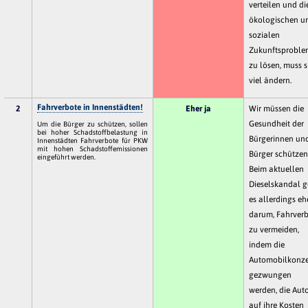
verteilen und di
ökologischen u
sozialen
Zukunftsproble
zu lösen, muss s
viel ändern.
Fahrverbote in Innenstädten!
2
Eher ja
Wir müssen die
Gesundheit der
Um die Bürger zu schützen, sollen
bei hoher Schadstoffbelastung in
Bürgerinnen un
Innenstädten Fahrverbote für PKW
mit hohen Schadstoffemissionen
Bürger schützen
eingeführt werden.
Beim aktuellen
Dieselskandal g
es allerdings eh
darum, Fahrver
zu vermeiden,
indem die
Automobilkonz
gezwungen
werden, die Aut
auf ihre Kosten