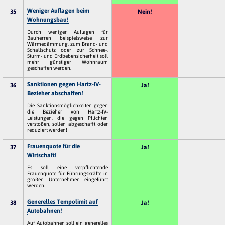
Weniger Auflagen beim
35
Nein!
Wohnungsbau!
Durch weniger Auflagen für
Bauherren beispielsweise zur
Wärmedämmung, zum Brand- und
Schallschutz oder zur Schnee-,
Sturm- und Erdbebensicherheit soll
mehr günstiger Wohnraum
geschaffen werden.
Sanktionen gegen Hartz-IV-
36
Ja!
Bezieher abschaffen!
Die Sanktionsmöglichkeiten gegen
die Bezieher von Hartz-IV-
Leistungen, die gegen Pflichten
verstoßen, sollen abgeschafft oder
reduziert werden!
Frauenquote für die
37
Ja!
Wirtschaft!
Es soll eine verpflichtende
Frauenquote für Führungskräfte in
großen Unternehmen eingeführt
werden.
Generelles Tempolimit auf
38
Ja!
Autobahnen!
Auf Autobahnen soll ein generelles