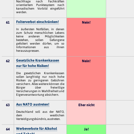
Nachfrage nach Fachkräften
orientiertem Punktesystem nach
kanadischem Vorbild eingeführt
werden.
Folterverbot einschränken!
61
Nein!
In äußersten Notfällen, in denen
zum Schutz menschlichen Lebens
keine anderen Möglichkeiten
bestehen, sollen Gefangene
gefoltert werden dürfen, um so
Informationen aus ihnen
herauszupressen.
Gesetzliche Krankenkassen
62
Nein!
nur für hohe Risiken!
Die gesetzlichen Krankenkassen
sollen langfristig nur noch hohe
Risiken zu geringeren Gebühren
versichern. Alles weitere können die
Bürger über freiwillige
Versicherungen in Wahlfreiheit und
Eigenverantwortung absichern.
Aus NATO austreten!
63
Eher nicht
Deutschland soll aus der NATO,
dem westlichen
Verteidigungsbündnis, austreten.
Werbeverbote für Alkohol
64
Ja!
und Tabak!