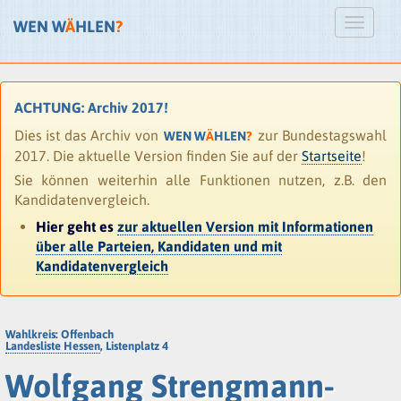
WEN W
Ä
HLEN
?
ACHTUNG: Archiv 2017!
Dies ist das Archiv von
zur Bundestagswahl
WEN W
Ä
HLEN
?
2017. Die aktuelle Version finden Sie auf der
Startseite
!
Sie können weiterhin alle Funktionen nutzen, z.B. den
Kandidatenvergleich.
Hier geht es
zur aktuellen Version mit Informationen
über alle Parteien, Kandidaten und mit
Kandidatenvergleich
Wahlkreis: Offenbach
Landesliste Hessen
, Listenplatz 4
Wolfgang Strengmann-