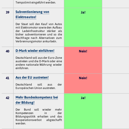
Tempolimit eingeführt werden.
Subventionierung von
39
Ja!
Elektroautos!
Der Staat soll den Kauf von Autos
mit Elektromotor sowie den Aufbau
der Ladeinfrastruktur stärker als
bisher subventionieren und so die
Nachfrage nach Alternativen zum
Verbrennungsmotor ankurbeln.
D-Mark wieder einführen!
40
Nein!
Deutschland soll aus der Euro-Zone
austreten und die D-Mark oder eine
andere nationale Währung wieder
einführen.
Aus der EU austreten!
41
Nein!
Deutschland soll aus der
Europäischen Union austreten.
Mehr Bundeskompetenz bei
42
Ja!
der Bildung!
Der Bund soll wieder mehr
Kompetenzen in der
Bildungspolitik erhalten und das
Kooperationsverbot abgeschafft
werden.