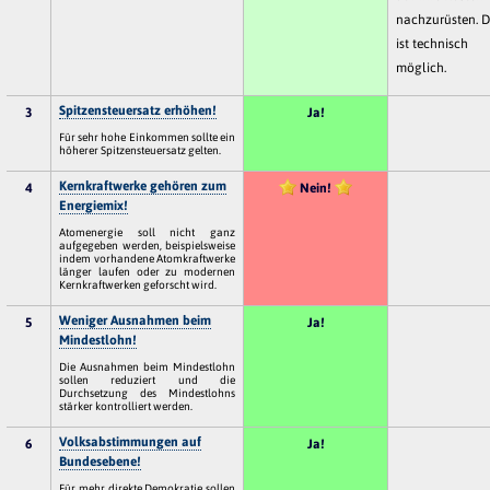
nachzurüsten. 
ist technisch
möglich.
Spitzensteuersatz erhöhen!
3
Ja!
Für sehr hohe Einkommen sollte ein
höherer Spitzensteuersatz gelten.
Kernkraftwerke gehören zum
4
Nein!
Energiemix!
Atomenergie soll nicht ganz
aufgegeben werden, beispielsweise
indem vorhandene Atomkraftwerke
länger laufen oder zu modernen
Kernkraftwerken geforscht wird.
Weniger Ausnahmen beim
5
Ja!
Mindestlohn!
Die Ausnahmen beim Mindestlohn
sollen reduziert und die
Durchsetzung des Mindestlohns
stärker kontrolliert werden.
Volksabstimmungen auf
6
Ja!
Bundesebene!
Für mehr direkte Demokratie sollen