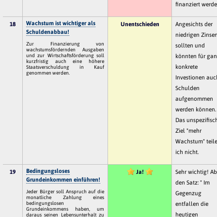
finanziert werde
Wachstum ist wichtiger als
18
Unentschieden
Angesichts der
Schuldenabbau!
niedrigen Zinse
Zur Finanzierung von
sollten und
wachstumsfördernden Ausgaben
und zur Wirtschaftsförderung soll
könnten für ga
kurzfristig auch eine höhere
konkrete
Staatsverschuldung in Kauf
genommen werden.
Investionen auc
Schulden
aufgenommen
werden können.
Das unspezifisc
Ziel "mehr
Wachstum" teil
ich nicht.
Bedingungsloses
19
Ja!
Sehr wichtig! Ab
Grundeinkommen einführen!
den Satz: " Im
Jeder Bürger soll Anspruch auf die
Gegenzug
monatliche Zahlung eines
bedingungslosen
entfallen die
Grundeinkommens haben, um
heutigen
daraus seinen Lebensunterhalt zu