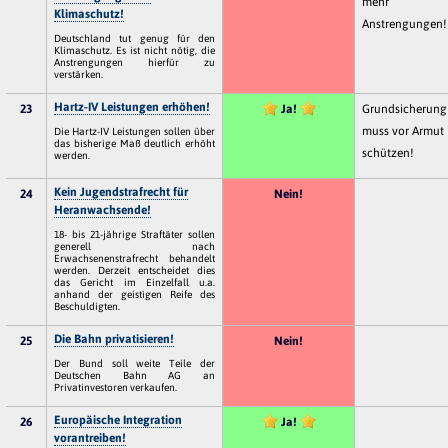
mehr
Klimaschutz!
Anstrengungen!
Deutschland tut genug für den
Klimaschutz. Es ist nicht nötig, die
Anstrengungen hierfür zu
verstärken.
Hartz-IV Leistungen erhöhen!
23
Ja!
Grundsicherung
muss vor Armut
Die Hartz-IV Leistungen sollen über
das bisherige Maß deutlich erhöht
schützen!
werden.
Kein Jugendstrafrecht für
24
Nein!
Heranwachsende!
18- bis 21-jährige Straftäter sollen
generell nach
Erwachsenenstrafrecht behandelt
werden. Derzeit entscheidet dies
das Gericht im Einzelfall u.a.
anhand der geistigen Reife des
Beschuldigten.
Die Bahn privatisieren!
25
Nein!
Der Bund soll weite Teile der
Deutschen Bahn AG an
Privatinvestoren verkaufen.
Europäische Integration
26
Ja!
vorantreiben!