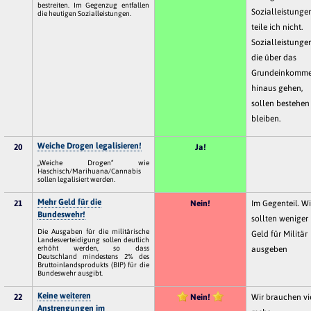
bestreiten. Im Gegenzug entfallen
Sozialleistungen
die heutigen Sozialleistungen.
teile ich nicht.
Sozialleistungen
die über das
Grundeinkomm
hinaus gehen,
sollen bestehen
bleiben.
Weiche Drogen legalisieren!
20
Ja!
„Weiche Drogen“ wie
Haschisch/Marihuana/Cannabis
sollen legalisiert werden.
Mehr Geld für die
21
Nein!
Im Gegenteil. Wi
Bundeswehr!
sollten weniger
Die Ausgaben für die militärische
Geld für Militär
Landesverteidigung sollen deutlich
erhöht werden, so dass
ausgeben
Deutschland mindestens 2% des
Bruttoinlandsprodukts (BIP) für die
Bundeswehr ausgibt.
Keine weiteren
22
Nein!
Wir brauchen vi
Anstrengungen im