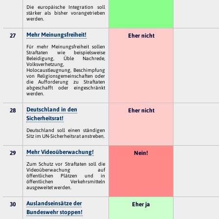
Die europäische Integration soll
stärker als bisher vorangetrieben
werden.
Mehr Meinungsfreiheit!
27
Eher nicht
Für mehr Meinungsfreiheit sollen
Straftaten wie beispielsweise
Beleidigung, Üble Nachrede,
Volksverhetzung,
Holocaustleugnung, Beschimpfung
von Religionsgemeinschaften oder
die Aufforderung zu Straftaten
abgeschafft oder eingeschränkt
werden.
Deutschland in den
28
Eher nicht
Sicherheitsrat!
Deutschland soll einen ständigen
Sitz im UN-Sicherheitsrat anstreben.
Mehr Videoüberwachung!
29
Nein!
Zum Schutz vor Straftaten soll die
Videoüberwachung auf
öffentlichen Plätzen und in
öffentlichen Verkehrsmitteln
ausgeweitet werden.
Auslandseinsätze der
30
Eher ja
Bundeswehr stoppen!