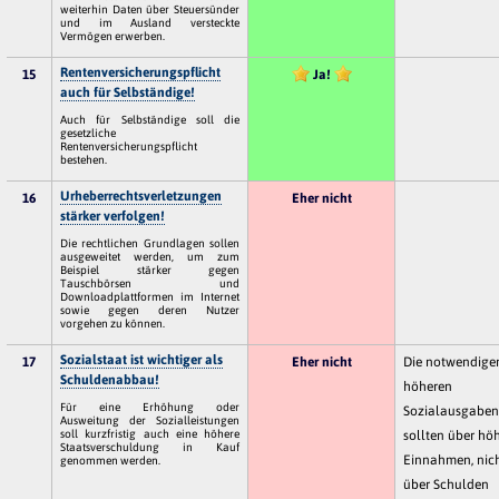
weiterhin Daten über Steuersünder
und im Ausland versteckte
Vermögen erwerben.
Rentenversicherungspflicht
15
Ja!
auch für Selbständige!
Auch für Selbständige soll die
gesetzliche
Rentenversicherungspflicht
bestehen.
Urheberrechtsverletzungen
16
Eher nicht
stärker verfolgen!
Die rechtlichen Grundlagen sollen
ausgeweitet werden, um zum
Beispiel stärker gegen
Tauschbörsen und
Downloadplattformen im Internet
sowie gegen deren Nutzer
vorgehen zu können.
Sozialstaat ist wichtiger als
17
Eher nicht
Die notwendige
Schuldenabbau!
höheren
Für eine Erhöhung oder
Sozialausgabe
Ausweitung der Sozialleistungen
soll kurzfristig auch eine höhere
sollten über hö
Staatsverschuldung in Kauf
Einnahmen, nic
genommen werden.
über Schulden