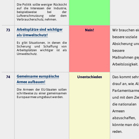
Die Politik sollte weniger Rücksicht
auf die Interessen der Industrie,
beispielsweise bei der
Luftverschmutzung oder dem
Verbraucherschutz, nehmen.
Arbeitsplätze sind wichtiger
73
Nein!
Wir brauchen ei
als Umweltschutz!
bessere soziale
Es gibt Situationen, in denen die
Absicherung un
Sicherung und Schaffung von
Arbeitsplätzen wichtiger ist als
bessere
Umweltschutz.
Maßnahmen ge
Arbeitslosigkeit.
Gemeinsame europäische
74
Unentschieden
Das kommt sehr
Armee aufbauen!
drauf an, wie. Al
Die Armeen der EU-Staaten sollen
Parlamentsarm
schrittweise zu einer gemeinsamen
Europaarmee umgebaut werden.
und mit dem Zie
die nationalen
Armeen
abzuschaffen,
könnte man drü
reden.