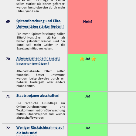
sollen stärker als bisher gefördert
werden, beispielsweise durch mehr
Elite-Gymnasien.
Spitzenforschung und Elite-
69
Nein!
Universitäten stärker fördern!
Für mehr Spitzenforschung sollen
Elite-Universitäten stärker als
bisher gefördert werden und der
Bund soll mehr Gelder in die
Exzellenzinitiative stecken.
Alleinerziehende finanziell
70
Ja!
besser unterstützen!
Alleinerziehende Eltern sollen
finanziell besser unterstützt
werden, beispielsweise durch ein
höheres Kindergeld oder andere
Maßnahmen.
Staatstrojaner abschaffen!
71
Ja!
Die rechtliche Grundlage zur
Online-Durchsuchung und
Telekommunikationsüberwachung
mittels Staatstrojaner soll wieder
abgeschafft werden.
Weniger Rücksichtnahme auf
72
Ja!
die Industrie!