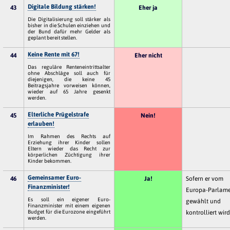
Digitale Bildung stärken!
43
Eher ja
Die Digitalisierung soll stärker als
bisher in die Schulen einziehen und
der Bund dafür mehr Gelder als
geplant bereit stellen.
Keine Rente mit 67!
44
Eher nicht
Das reguläre Renteneintrittsalter
ohne Abschläge soll auch für
diejenigen, die keine 45
Beitragsjahre vorweisen können,
wieder auf 65 Jahre gesenkt
werden.
Elterliche Prügelstrafe
45
Nein!
erlauben!
Im Rahmen des Rechts auf
Erziehung ihrer Kinder sollen
Eltern wieder das Recht zur
körperlichen Züchtigung ihrer
Kinder bekommen.
Gemeinsamer Euro-
46
Ja!
Sofern er vom
Finanzminister!
Europa-Parlam
Es soll ein eigener Euro-
gewählt und
Finanzminister mit einem eigenen
Budget für die Eurozone eingeführt
kontrolliert wird
werden.