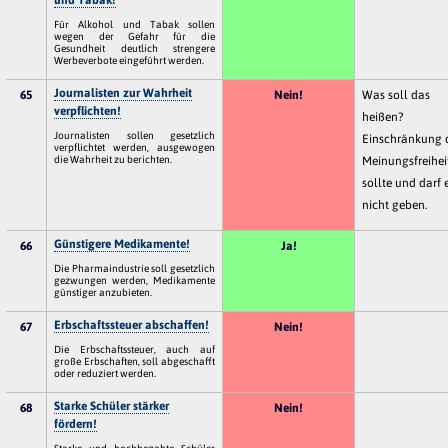
Für Alkohol und Tabak sollen
wegen der Gefahr für die
Gesundheit deutlich strengere
Werbeverbote eingeführt werden.
Journalisten zur Wahrheit
65
Nein!
Was soll das
verpflichten!
heißen?
Journalisten sollen gesetzlich
Einschränkung 
verpflichtet werden, ausgewogen
die Wahrheit zu berichten.
Meinungsfreihei
sollte und darf 
nicht geben.
Günstigere Medikamente!
66
Ja!
Die Pharmaindustrie soll gesetzlich
gezwungen werden, Medikamente
günstiger anzubieten.
Erbschaftssteuer abschaffen!
67
Nein!
Die Erbschaftssteuer, auch auf
große Erbschaften, soll abgeschafft
oder reduziert werden.
Starke Schüler stärker
68
Nein!
fördern!
Starke und hochbegabte Schüler