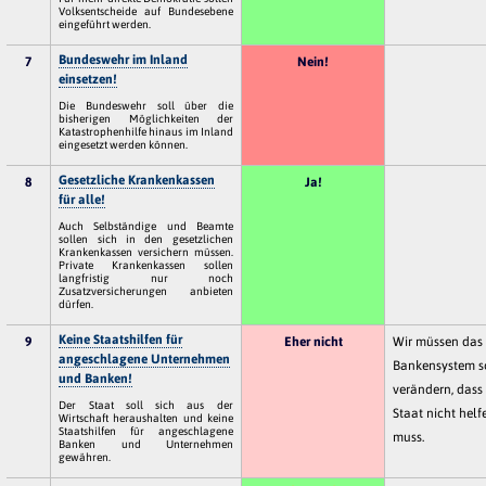
Volksentscheide auf Bundesebene
eingeführt werden.
Bundeswehr im Inland
7
Nein!
einsetzen!
Die Bundeswehr soll über die
bisherigen Möglichkeiten der
Katastrophenhilfe hinaus im Inland
eingesetzt werden können.
Gesetzliche Krankenkassen
8
Ja!
für alle!
Auch Selbständige und Beamte
sollen sich in den gesetzlichen
Krankenkassen versichern müssen.
Private Krankenkassen sollen
langfristig nur noch
Zusatzversicherungen anbieten
dürfen.
Keine Staatshilfen für
9
Eher nicht
Wir müssen das
angeschlagene Unternehmen
Bankensystem s
und Banken!
verändern, dass
Der Staat soll sich aus der
Staat nicht helf
Wirtschaft heraushalten und keine
Staatshilfen für angeschlagene
muss.
Banken und Unternehmen
gewähren.