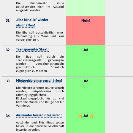
Die Bundeswehr sollte
üblicherweise nicht im Ausland
eingesetzt werden.
„Ehe für alle“ wieder
31
Nein!
abschaffen!
Die Ehe soll ausschließlich einer
Verbindung aus Mann und Frau
vorbehalten sein.
Transparenter Staat!
32
Ja!
Der Staat soll durch ein
Transparenzgesetz gezwungen
werden Verwaltungshandeln
grundsätzlich öffentlich
zugänglich zu machen.
Mietpreisbremse verschärfen!
33
Ja!
Die Mietpreisbremse soll verschärft
werden, beispielsweise durch
Offenlegungspflichten,
Rückzahlungspflicht für zu viel
bezahlte Mieten und Bußgelder für
Vermieter.
Ausländer besser integrieren!
34
Ja!
Ausländer und Flüchtlinge sollen
besser in die deutsche Gesellschaft
integriert werden.