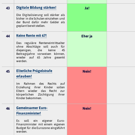
Digitale Bildung stärken!
43
Ja!
Die Digitalisierung soll stärker als
bisher in die Schulen einziehen und
der Bund dafür mehr Gelder als
geplant bereit stellen.
Keine Rente mit 67!
44
Eher ja
Das reguläre Renteneintrittsalter
ohne Abschläge soll auch für
diejenigen, die keine 45
Beitragsjahre vorweisen können,
wieder auf 65 Jahre gesenkt
werden.
Elterliche Prügelstrafe
45
Nein!
erlauben!
Im Rahmen des Rechts auf
Erziehung ihrer Kinder sollen
Eltern wieder das Recht zur
körperlichen Züchtigung ihrer
Kinder bekommen.
Gemeinsamer Euro-
46
Nein!
Finanzminister!
Es soll ein eigener Euro-
Finanzminister mit einem eigenen
Budget für die Eurozone eingeführt
werden.