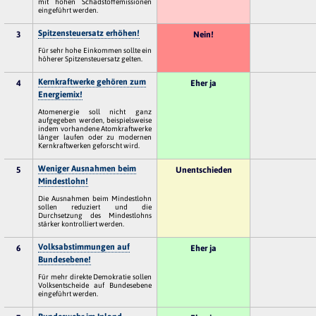
mit hohen Schadstoffemissionen
eingeführt werden.
Spitzensteuersatz erhöhen!
3
Nein!
Für sehr hohe Einkommen sollte ein
höherer Spitzensteuersatz gelten.
Kernkraftwerke gehören zum
4
Eher ja
Energiemix!
Atomenergie soll nicht ganz
aufgegeben werden, beispielsweise
indem vorhandene Atomkraftwerke
länger laufen oder zu modernen
Kernkraftwerken geforscht wird.
Weniger Ausnahmen beim
5
Unentschieden
Mindestlohn!
Die Ausnahmen beim Mindestlohn
sollen reduziert und die
Durchsetzung des Mindestlohns
stärker kontrolliert werden.
Volksabstimmungen auf
6
Eher ja
Bundesebene!
Für mehr direkte Demokratie sollen
Volksentscheide auf Bundesebene
eingeführt werden.