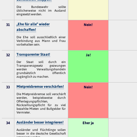
Die Bundeswehr sollte
üblicherweise nicht im Ausland
eingesetzt werden.
„Ehe für alle“ wieder
31
Nein!
abschaffen!
Die Ehe soll ausschließlich einer
Verbindung aus Mann und Frau
vorbehalten sein.
Transparenter Staat!
32
Ja!
Der Staat soll durch ein
Transparenzgesetz gezwungen
werden Verwaltungshandeln
grundsätzlich öffentlich
zugänglich zu machen.
Mietpreisbremse verschärfen!
33
Nein!
Die Mietpreisbremse soll verschärft
werden, beispielsweise durch
Offenlegungspflichten,
Rückzahlungspflicht für zu viel
bezahlte Mieten und Bußgelder für
Vermieter.
Ausländer besser integrieren!
34
Eher ja
Ausländer und Flüchtlinge sollen
besser in die deutsche Gesellschaft