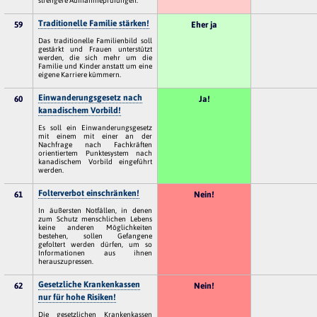
strengere Aufnahmeprüfungen.
Traditionelle Familie stärken!
59
Eher ja
Das traditionelle Familienbild soll
gestärkt und Frauen unterstützt
werden, die sich mehr um die
Familie und Kinder anstatt um eine
eigene Karriere kümmern.
Einwanderungsgesetz nach
60
Ja!
kanadischem Vorbild!
Es soll ein Einwanderungsgesetz
mit einem mit einer an der
Nachfrage nach Fachkräften
orientiertem Punktesystem nach
kanadischem Vorbild eingeführt
werden.
Folterverbot einschränken!
61
Nein!
In äußersten Notfällen, in denen
zum Schutz menschlichen Lebens
keine anderen Möglichkeiten
bestehen, sollen Gefangene
gefoltert werden dürfen, um so
Informationen aus ihnen
herauszupressen.
Gesetzliche Krankenkassen
62
Nein!
nur für hohe Risiken!
Die gesetzlichen Krankenkassen