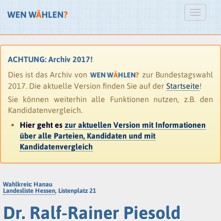
WEN W
Ä
HLEN
?
ACHTUNG: Archiv 2017!
Dies ist das Archiv von
zur Bundestagswahl
WEN W
Ä
HLEN
?
2017. Die aktuelle Version finden Sie auf der
Startseite
!
Sie können weiterhin alle Funktionen nutzen, z.B. den
Kandidatenvergleich.
Hier geht es
zur aktuellen Version mit Informationen
über alle Parteien, Kandidaten und mit
Kandidatenvergleich
Wahlkreis: Hanau
Landesliste Hessen
, Listenplatz 21
Dr. Ralf-Rainer Piesold