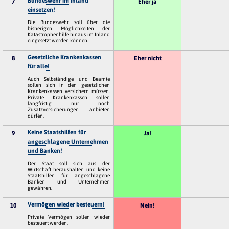
Bundeswehr im Inland
7
Eher ja
einsetzen!
Die Bundeswehr soll über die
bisherigen Möglichkeiten der
Katastrophenhilfe hinaus im Inland
eingesetzt werden können.
Gesetzliche Krankenkassen
8
Eher nicht
für alle!
Auch Selbständige und Beamte
sollen sich in den gesetzlichen
Krankenkassen versichern müssen.
Private Krankenkassen sollen
langfristig nur noch
Zusatzversicherungen anbieten
dürfen.
Keine Staatshilfen für
9
Ja!
angeschlagene Unternehmen
und Banken!
Der Staat soll sich aus der
Wirtschaft heraushalten und keine
Staatshilfen für angeschlagene
Banken und Unternehmen
gewähren.
Vermögen wieder besteuern!
10
Nein!
Private Vermögen sollen wieder
besteuert werden.