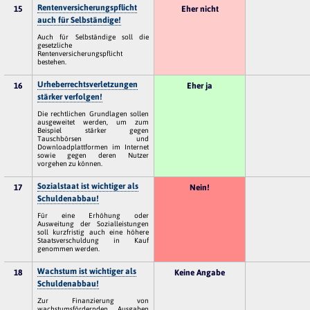
Rentenversicherungspflicht
15
Eher nicht
auch für Selbständige!
Auch für Selbständige soll die
gesetzliche
Rentenversicherungspflicht
bestehen.
Urheberrechtsverletzungen
16
Eher ja
stärker verfolgen!
Die rechtlichen Grundlagen sollen
ausgeweitet werden, um zum
Beispiel stärker gegen
Tauschbörsen und
Downloadplattformen im Internet
sowie gegen deren Nutzer
vorgehen zu können.
Sozialstaat ist wichtiger als
17
Nein!
Schuldenabbau!
Für eine Erhöhung oder
Ausweitung der Sozialleistungen
soll kurzfristig auch eine höhere
Staatsverschuldung in Kauf
genommen werden.
Wachstum ist wichtiger als
18
Keine Angabe
Schuldenabbau!
Zur Finanzierung von
wachstumsfördernden Ausgaben