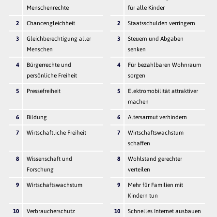
Menschenrechte
für alle Kinder
2
Chancengleichheit
2
Staatsschulden verringern
3
Gleichberechtigung aller
3
Steuern und Abgaben
Menschen
senken
4
Bürgerrechte und
4
Für bezahlbaren Wohnraum
persönliche Freiheit
sorgen
5
Pressefreiheit
5
Elektromobilität attraktiver
machen
6
Bildung
6
Altersarmut verhindern
7
Wirtschaftliche Freiheit
7
Wirtschaftswachstum
schaffen
8
Wissenschaft und
8
Wohlstand gerechter
Forschung
verteilen
9
Wirtschaftswachstum
9
Mehr für Familien mit
Kindern tun
10
Verbraucherschutz
10
Schnelles Internet ausbauen