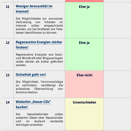
Weniger Anonymität im
11
Eher ja
Internet!
Die Möglichkeiten zur anonymen
Verbreitung von Inhalten im
Internet sollen eingeschränkt
werden, um bei Straftaten die Täter
besser identifizieren zu können.
Regenerative Energien stärker
12
Eher ja
fördern!
Regenerative Energien wie Solar-
und Windkraft oder Biogasanlagen
sollen stärker als bisher gefördert
werden.
Sicherheit geht vor!
13
Eher nicht
Die Möglichkeit, Terroranschläge
zu verhindern, rechtfertigt die
anlasslose Überwachung von
Kommunikation.
Weiterhin „Steuer-CDs“
14
Unentschieden
kaufen!
Die Steuerbehörden sollen
weiterhin Daten über Steuersünder
und im Ausland versteckte
Vermögen erwerben.