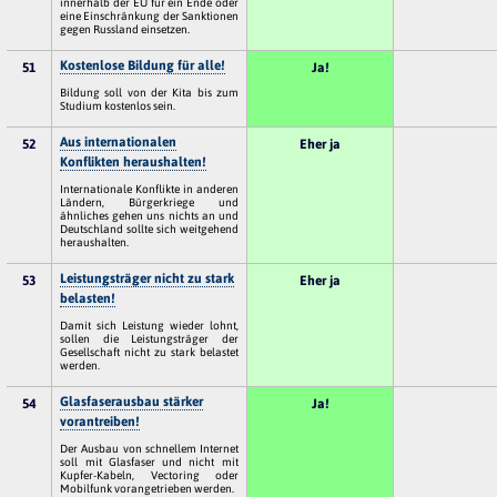
innerhalb der EU für ein Ende oder
eine Einschränkung der Sanktionen
gegen Russland einsetzen.
Kostenlose Bildung für alle!
51
Ja!
Bildung soll von der Kita bis zum
Studium kostenlos sein.
Aus internationalen
52
Eher ja
Konflikten heraushalten!
Internationale Konflikte in anderen
Ländern, Bürgerkriege und
ähnliches gehen uns nichts an und
Deutschland sollte sich weitgehend
heraushalten.
Leistungsträger nicht zu stark
53
Eher ja
belasten!
Damit sich Leistung wieder lohnt,
sollen die Leistungsträger der
Gesellschaft nicht zu stark belastet
werden.
Glasfaserausbau stärker
54
Ja!
vorantreiben!
Der Ausbau von schnellem Internet
soll mit Glasfaser und nicht mit
Kupfer-Kabeln, Vectoring oder
Mobilfunk vorangetrieben werden.