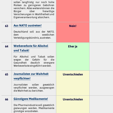
sollen langfristig nur noch hohe
Risiken zu geringeren Gebühren
versichern. Alles weitere können die
Bürger über freiwillige
Versicherungen in Wahlfreiheit und
Eigenverantwortung absichern.
Aus NATO austreten!
63
Nein!
Deutschland soll aus der NATO,
dem westlichen
Verteidigungsbündnis, austreten.
Werbeverbote für Alkohol
64
Eher ja
und Tabak!
Für Alkohol und Tabak sollen
wegen der Gefahr für die
Gesundheit deutlich strengere
Werbeverbote eingeführt werden.
Journalisten zur Wahrheit
65
Unentschieden
verpflichten!
Journalisten sollen gesetzlich
verpflichtet werden, ausgewogen
die Wahrheit zu berichten.
Günstigere Medikamente!
66
Unentschieden
Die Pharmaindustrie soll gesetzlich
gezwungen werden, Medikamente
günstiger anzubieten.