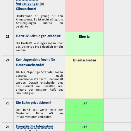
Anstrengungen im
Klimaschutz!
Deutschland tut genug für den
Klimaschutz. Es ist nicht nötig, die
Anstrengungen hierfür zu
verstärken.
Hartz-IV Leistungen erhöhen!
23
Eher ja
Die Hartz-IV Leistungen sollen über
das bisherige Maß deutlich erhöht
werden.
Kein Jugendstrafrecht für
24
Unentschieden
Heranwachsende!
18- bis 21-jährige Straftäter sollen
generell nach
Erwachsenenstrafrecht behandelt
werden. Derzeit entscheidet dies
das Gericht im Einzelfall u.a.
anhand der geistigen Reife des
Beschuldigten.
Die Bahn privatisieren!
25
Ja!
Der Bund soll weite Teile der
Deutschen Bahn AG an
Privatinvestoren verkaufen.
Europäische Integration
26
Ja!