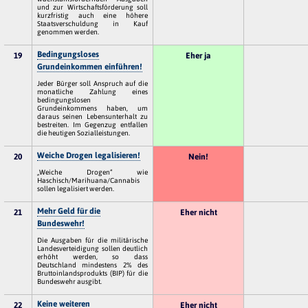
und zur Wirtschaftsförderung soll
kurzfristig auch eine höhere
Staatsverschuldung in Kauf
genommen werden.
Bedingungsloses
19
Eher ja
Grundeinkommen einführen!
Jeder Bürger soll Anspruch auf die
monatliche Zahlung eines
bedingungslosen
Grundeinkommens haben, um
daraus seinen Lebensunterhalt zu
bestreiten. Im Gegenzug entfallen
die heutigen Sozialleistungen.
Weiche Drogen legalisieren!
20
Nein!
„Weiche Drogen“ wie
Haschisch/Marihuana/Cannabis
sollen legalisiert werden.
Mehr Geld für die
21
Eher nicht
Bundeswehr!
Die Ausgaben für die militärische
Landesverteidigung sollen deutlich
erhöht werden, so dass
Deutschland mindestens 2% des
Bruttoinlandsprodukts (BIP) für die
Bundeswehr ausgibt.
Keine weiteren
22
Eher nicht