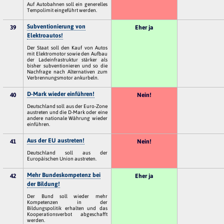
Auf Autobahnen soll ein generelles
Tempolimit eingeführt werden.
Subventionierung von
39
Eher ja
Elektroautos!
Der Staat soll den Kauf von Autos
mit Elektromotor sowie den Aufbau
der Ladeinfrastruktur stärker als
bisher subventionieren und so die
Nachfrage nach Alternativen zum
Verbrennungsmotor ankurbeln.
D-Mark wieder einführen!
40
Nein!
Deutschland soll aus der Euro-Zone
austreten und die D-Mark oder eine
andere nationale Währung wieder
einführen.
Aus der EU austreten!
41
Nein!
Deutschland soll aus der
Europäischen Union austreten.
Mehr Bundeskompetenz bei
42
Eher ja
der Bildung!
Der Bund soll wieder mehr
Kompetenzen in der
Bildungspolitik erhalten und das
Kooperationsverbot abgeschafft
werden.