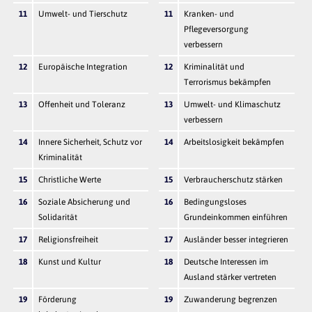
11
Umwelt- und Tierschutz
11
Kranken- und
Pflegeversorgung
verbessern
12
Europäische Integration
12
Kriminalität und
Terrorismus bekämpfen
13
Offenheit und Toleranz
13
Umwelt- und Klimaschutz
verbessern
14
Innere Sicherheit, Schutz vor
14
Arbeitslosigkeit bekämpfen
Kriminalität
15
Christliche Werte
15
Verbraucherschutz stärken
16
Soziale Absicherung und
16
Bedingungsloses
Solidarität
Grundeinkommen einführen
17
Religionsfreiheit
17
Ausländer besser integrieren
18
Kunst und Kultur
18
Deutsche Interessen im
Ausland stärker vertreten
19
Förderung
19
Zuwanderung begrenzen