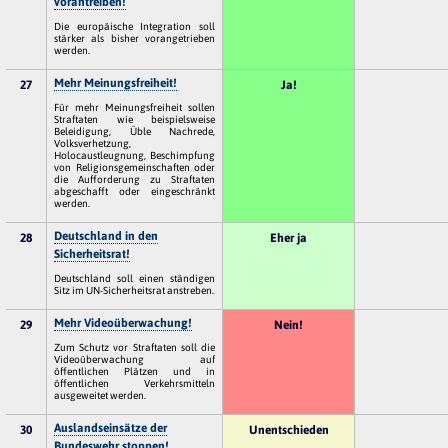
vorantreiben!
Die europäische Integration soll
stärker als bisher vorangetrieben
werden.
Mehr Meinungsfreiheit!
27
Ja!
Für mehr Meinungsfreiheit sollen
Straftaten wie beispielsweise
Beleidigung, Üble Nachrede,
Volksverhetzung,
Holocaustleugnung, Beschimpfung
von Religionsgemeinschaften oder
die Aufforderung zu Straftaten
abgeschafft oder eingeschränkt
werden.
Deutschland in den
28
Eher ja
Sicherheitsrat!
Deutschland soll einen ständigen
Sitz im UN-Sicherheitsrat anstreben.
Mehr Videoüberwachung!
29
Nein!
Zum Schutz vor Straftaten soll die
Videoüberwachung auf
öffentlichen Plätzen und in
öffentlichen Verkehrsmitteln
ausgeweitet werden.
Auslandseinsätze der
30
Unentschieden
Bundeswehr stoppen!