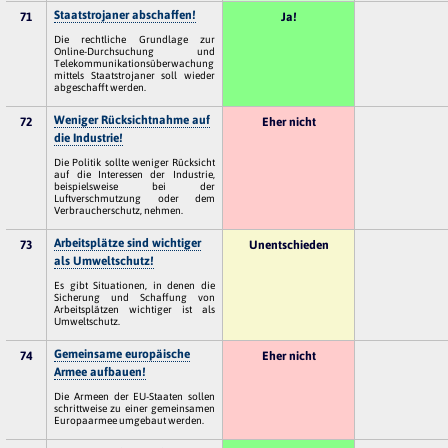
Staatstrojaner abschaffen!
71
Ja!
Die rechtliche Grundlage zur
Online-Durchsuchung und
Telekommunikationsüberwachung
mittels Staatstrojaner soll wieder
abgeschafft werden.
Weniger Rücksichtnahme auf
72
Eher nicht
die Industrie!
Die Politik sollte weniger Rücksicht
auf die Interessen der Industrie,
beispielsweise bei der
Luftverschmutzung oder dem
Verbraucherschutz, nehmen.
Arbeitsplätze sind wichtiger
73
Unentschieden
als Umweltschutz!
Es gibt Situationen, in denen die
Sicherung und Schaffung von
Arbeitsplätzen wichtiger ist als
Umweltschutz.
Gemeinsame europäische
74
Eher nicht
Armee aufbauen!
Die Armeen der EU-Staaten sollen
schrittweise zu einer gemeinsamen
Europaarmee umgebaut werden.