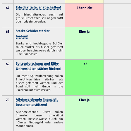
Erbschaftssteuer abschaffen!
67
Eher nicht
Die Erbschaftssteuer, auch auf
große Erbschaften, soll abgeschafft
oder reduziert werden.
Starke Schüler stärker
68
Eher ja
fördern!
Starke und hochbegabte Schüler
sollen stärker als bisher gefördert
werden, beispielsweise durch mehr
Elite-Gymnasien.
Spitzenforschung und Elite-
69
Ja!
Universitäten stärker fördern!
Für mehr Spitzenforschung sollen
Elite-Universitäten stärker als
bisher gefördert werden und der
Bund soll mehr Gelder in die
Exzellenzinitiative stecken.
Alleinerziehende finanziell
70
Eher ja
besser unterstützen!
Alleinerziehende Eltern sollen
finanziell besser unterstützt
werden, beispielsweise durch ein
höheres Kindergeld oder andere
Maßnahmen.