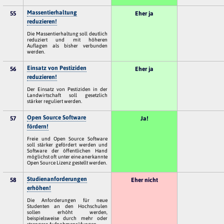
Massentierhaltung
55
Eher ja
reduzieren!
Die Massentierhaltung soll deutlich
reduziert und mit höheren
Auflagen als bisher verbunden
werden.
Einsatz von Pestiziden
56
Eher ja
reduzieren!
Der Einsatz von Pestiziden in der
Landwirtschaft soll gesetzlich
stärker reguliert werden.
Open Source Software
57
Ja!
fördern!
Freie und Open Source Software
soll stärker gefördert werden und
Software der öffentlichen Hand
möglichst oft unter eine anerkannte
Open Source Lizenz gestellt werden.
Studienanforderungen
58
Eher nicht
erhöhen!
Die Anforderungen für neue
Studenten an den Hochschulen
sollen erhöht werden,
beispielsweise durch mehr oder