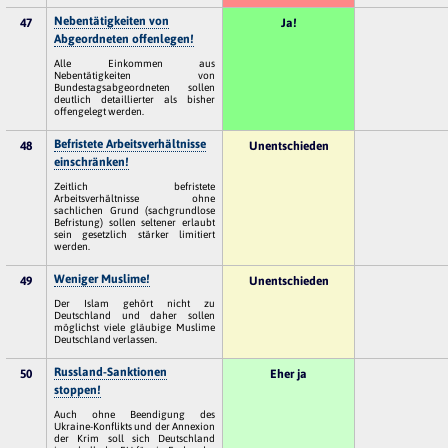
Nebentätigkeiten von
47
Ja!
Abgeordneten offenlegen!
Alle Einkommen aus
Nebentätigkeiten von
Bundestagsabgeordneten sollen
deutlich detaillierter als bisher
offengelegt werden.
Befristete Arbeitsverhältnisse
48
Unentschieden
einschränken!
Zeitlich befristete
Arbeitsverhältnisse ohne
sachlichen Grund (sachgrundlose
Befristung) sollen seltener erlaubt
sein gesetzlich stärker limitiert
werden.
Weniger Muslime!
49
Unentschieden
Der Islam gehört nicht zu
Deutschland und daher sollen
möglichst viele gläubige Muslime
Deutschland verlassen.
Russland-Sanktionen
50
Eher ja
stoppen!
Auch ohne Beendigung des
Ukraine-Konflikts und der Annexion
der Krim soll sich Deutschland