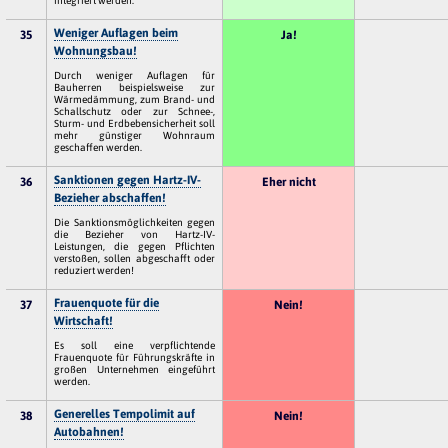
integriert werden.
Weniger Auflagen beim
35
Ja!
Wohnungsbau!
Durch weniger Auflagen für
Bauherren beispielsweise zur
Wärmedämmung, zum Brand- und
Schallschutz oder zur Schnee-,
Sturm- und Erdbebensicherheit soll
mehr günstiger Wohnraum
geschaffen werden.
Sanktionen gegen Hartz-IV-
36
Eher nicht
Bezieher abschaffen!
Die Sanktionsmöglichkeiten gegen
die Bezieher von Hartz-IV-
Leistungen, die gegen Pflichten
verstoßen, sollen abgeschafft oder
reduziert werden!
Frauenquote für die
37
Nein!
Wirtschaft!
Es soll eine verpflichtende
Frauenquote für Führungskräfte in
großen Unternehmen eingeführt
werden.
Generelles Tempolimit auf
38
Nein!
Autobahnen!