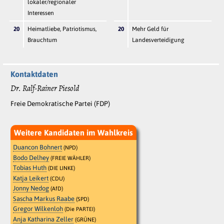
lokaler/regionaler
Interessen
20
Heimatliebe, Patriotismus,
20
Mehr Geld für
Brauchtum
Landesverteidigung
Kontaktdaten
Dr. Ralf-Rainer Piesold
Freie Demokratische Partei (FDP)
Weitere Kandidaten im Wahlkreis
Duancon Bohnert
(NPD)
Bodo Delhey
(FREIE WÄHLER)
Tobias Huth
(DIE LINKE)
Katja Leikert
(CDU)
Jonny Nedog
(AfD)
Sascha Markus Raabe
(SPD)
Gregor Wilkenloh
(Die PARTEI)
Anja Katharina Zeller
(GRÜNE)