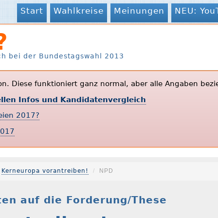
Start
Wahlkreise
Meinungen
NEU: You
?
ch bei der Bundestagswahl 2013
ion. Diese funktioniert ganz normal, aber alle Angaben bezi
ellen Infos und Kandidatenvergleich
teien 2017?
2017
Kerneuropa vorantreiben!
NPD
en auf die Forderung/These