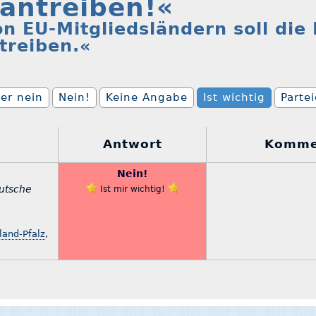
antreiben!«
n EU-Mitgliedsländern soll die 
treiben.«
er nein
Nein!
Keine Angabe
Ist wichtig
Parte
Antwort
Komme
Nein!
eutsche
Ist mir wichtig!
land-Pfalz
,