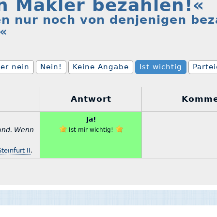
n Makler bezahlen!«
en nur noch von denjenigen bez
.«
er nein
Nein!
Keine Angabe
Ist wichtig
Parte
Antwort
Komme
Ja!
land. Wenn
Ist mir wichtig!
teinfurt II
.