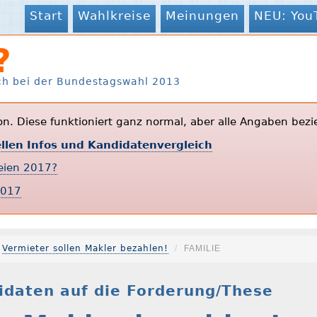
Start
Wahlkreise
Meinungen
NEU: You
?
ch bei der Bundestagswahl 2013
ion. Diese funktioniert ganz normal, aber alle Angaben bezi
ellen Infos und Kandidatenvergleich
teien 2017?
2017
Vermieter sollen Makler bezahlen!
FAMILIE
idaten auf die Forderung/These