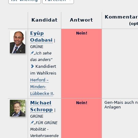
Kommentar
Kandidat
Antwort
(opt
Eyüp
Nein!
Odabasi
|
GRÜNE
„Ich sehe
das anders“
Kandidiert
im Wahlkreis
Herford –
Minden-
Lübbecke II
.
Michael
Gen-Mais auch ni
Nein!
Anlagen
Schropp
|
GRÜNE
„FÜR GRÜNE
Mobilität -
Verkehrswende