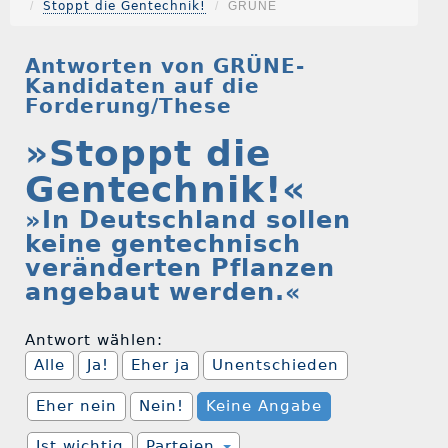
Stoppt die Gentechnik!
GRÜNE
Antworten von GRÜNE-
Kandidaten auf die
Forderung/These
»Stoppt die
Gentechnik!«
»In Deutschland sollen
keine gentechnisch
veränderten Pflanzen
angebaut werden.«
Antwort wählen:
Alle
Ja!
Eher ja
Unentschieden
Eher nein
Nein!
Keine Angabe
Ist wichtig
Parteien