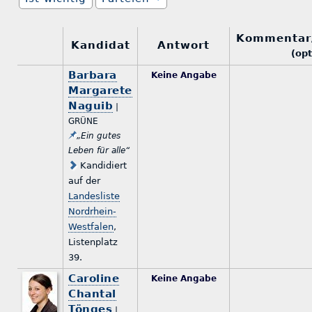
Kommentar
Kandidat
Antwort
(opt
Barbara
Keine Angabe
Margarete
Naguib
|
GRÜNE
„Ein gutes
Leben für alle“
Kandidiert
auf der
Landesliste
Nordrhein-
Westfalen
,
Listenplatz
39.
Caroline
Keine Angabe
Chantal
Tönges
|