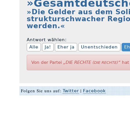
»Gesamtdeutsche
»Die Gelder aus dem Soli
strukturschwacher Regi
werden.«
Antwort wählen:
Alle
Ja!
Eher ja
Unentschieden
Eh
Von der Partei
„DIE RECHTE
“
hat 
(DIE RECHTE)
Folgen Sie uns auf:
|
Twitter
Facebook