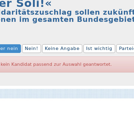
r Soli!«
daritätszuschlag sollen zukünf
onen im gesamten Bundesgebiet
er nein
Nein!
Keine Angabe
Ist wichtig
Parte
kein Kandidat passend zur Auswahl geantwortet.