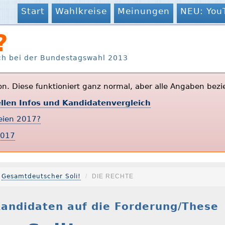
Start
Wahlkreise
Meinungen
NEU: You
?
ch bei der Bundestagswahl 2013
ion. Diese funktioniert ganz normal, aber alle Angaben bezi
ellen Infos und Kandidatenvergleich
teien 2017?
2017
Gesamtdeutscher Soli!
DIE RECHTE
andidaten auf die Forderung/These